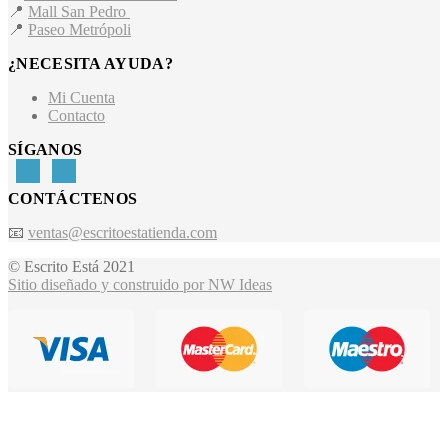
📍
Mall San Pedro
📍
Paseo Metrópoli
¿NECESITA AYUDA?
Mi Cuenta
Contacto
SÍGANOS
CONTÁCTENOS
📧
ventas@escritoestatienda.com
© Escrito Está 2021
Sitio diseñado y construido por NW Ideas