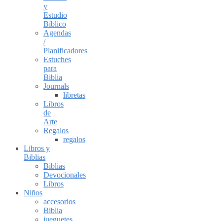
y
Estudio
Bíblico
Agendas
/
Planificadores
Estuches
para
Biblia
Journals
libretas
Libros
de
Arte
Regalos
regalos
Libros y
Biblias
Biblias
Devocionales
Libros
Niños
accesorios
Biblia
jueguetes