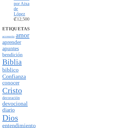
por Aixa
de
López
₡
12,500
ETIQUETAS
amor
accesorio
aprender
apuntes
bendición
Biblia
biblico
Confianza
conocer
Cristo
decoración
devocional
diario
Dios
entendimiento