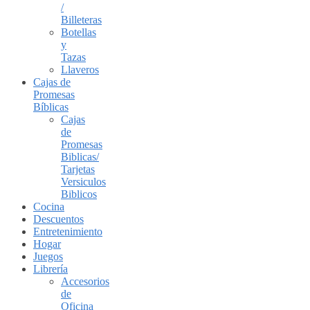
/
Billeteras
Botellas
y
Tazas
Llaveros
Cajas de
Promesas
Bíblicas
Cajas
de
Promesas
Biblicas/
Tarjetas
Versiculos
Biblicos
Cocina
Descuentos
Entretenimiento
Hogar
Juegos
Librería
Accesorios
de
Oficina