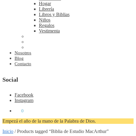
Hogar
Librería
Libros y Biblias
Niños
Regalos
Vestimenta
Nosotros
Blog
Contacto
Social
Facebook
Instagram
₡
0
0
Empezá el año de la mano de la Palabra de Dios.
Inicio
/
Products tagged “Biblia de Estudio MacArthur”