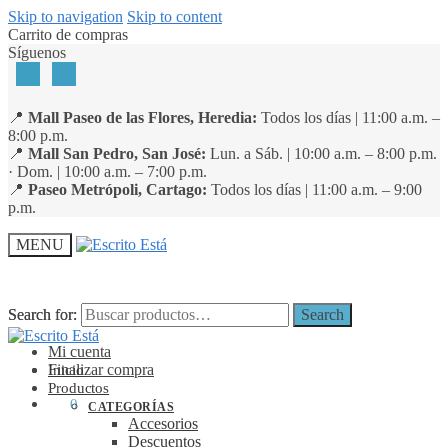
Skip to navigation
Skip to content
Carrito de compras
Síguenos
📍
Mall Paseo de las Flores, Heredia:
Todos los días | 11:00 a.m. –
8:00 p.m.
📍
Mall San Pedro, San José:
Lun. a Sáb. | 10:00 a.m. – 8:00 p.m.
· Dom. | 10:00 a.m. – 7:00 p.m.
📍
Paseo Metrópoli, Cartago:
Todos los días | 11:00 a.m. – 9:00
p.m.
MENU
Search for:
Search for:
Search
Search
Mi cuenta
Finalizar compra
Inicio
Productos
₡
0
0
CATEGORÍAS
Accesorios
Descuentos