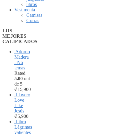
libros
Vestimenta
Camisas
Gorras
LOS
MEJORES
CALIFICADOS
Adorno
Madera
- No
temas
Rated
5.00
out
de 5
₡
15,900
Llavero
Love
Like
Jesús
₡
5,900
Libro
Lágrimas
valientes