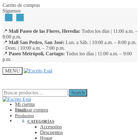
Skip
Skip
Carrito de compras
to
to
Síguenos
navigation
content
📍
Mall Paseo de las Flores, Heredia:
Todos los días | 11:00 a.m. –
8:00 p.m.
📍
Mall San Pedro, San José:
Lun. a Sáb. | 10:00 a.m. – 8:00 p.m.
· Dom. | 10:00 a.m. – 7:00 p.m.
📍
Paseo Metrópoli, Cartago:
Todos los días | 11:00 a.m. – 9:00
p.m.
MENU
Search
Search
Search
Search
for:
for:
Mi cuenta
Finalizar compra
Inicio
Productos
₡
0
0
CATEGORÍAS
Accesorios
Descuentos
Hogar