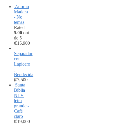
Adorno
Madera
- No
temas
Rated
5.00
out
de 5
₡
15,900
Separador
con
Lapicero
-
Bendecida
₡
3,500
Santa
Biblia
NTV
letra
grande -
Café
claro
₡
19,000