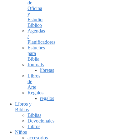
de
Oficina
y
Estudio
Bíblico
Agendas
/
Planificadores
Estuches
para
Biblia
Journals
libretas
Libros
de
Arte
Regalos
regalos
Libros y
Biblias
Biblias
Devocionales
Libros
Niños
accesorios