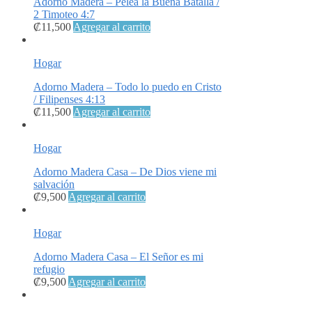
Adorno Madera – Pelea la Buena Batalla /
2 Timoteo 4:7
₡
11,500
Agregar al carrito
Hogar
Adorno Madera – Todo lo puedo en Cristo
/ Filipenses 4:13
₡
11,500
Agregar al carrito
Hogar
Adorno Madera Casa – De Dios viene mi
salvación
₡
9,500
Agregar al carrito
Hogar
Adorno Madera Casa – El Señor es mi
refugio
₡
9,500
Agregar al carrito