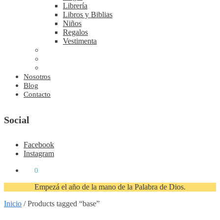
Librería
Libros y Biblias
Niños
Regalos
Vestimenta
Nosotros
Blog
Contacto
Social
Facebook
Instagram
₡
0
0
Empezá el año de la mano de la Palabra de Dios.
Inicio
/
Products tagged “base”