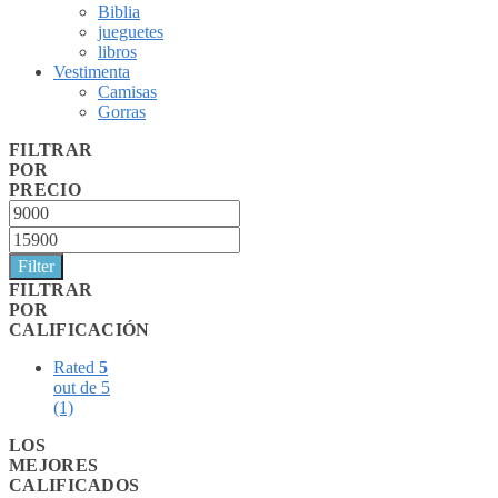
Biblia
jueguetes
libros
Vestimenta
Camisas
Gorras
FILTRAR
POR
PRECIO
Min
price
Max
price
Filter
FILTRAR
POR
CALIFICACIÓN
Rated
5
out de 5
(1)
LOS
MEJORES
CALIFICADOS