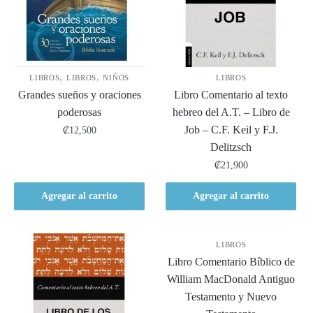
,
,
LIBROS
LIBROS
NIÑOS
LIBROS
Grandes sueños y oraciones
Libro Comentario al texto
poderosas
hebreo del A.T. – Libro de
Job – C.F. Keil y F.J.
₡
12,500
Delitzsch
₡
21,900
Agregar al carrito
Agregar al carrito
LIBROS
Libro Comentario Bíblico de
William MacDonald Antiguo
Testamento y Nuevo