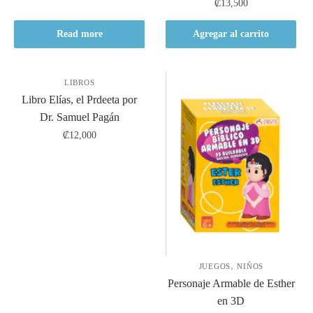
₡
13,500
Read more
Agregar al carrito
LIBROS
Libro Elías, el Prdeeta por
Dr. Samuel Pagán
₡
12,000
,
JUEGOS
NIÑOS
Personaje Armable de Esther
en 3D