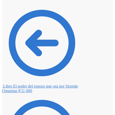
Libro El poder del esposo que ora por Stormie
Omartian
₡
11,000