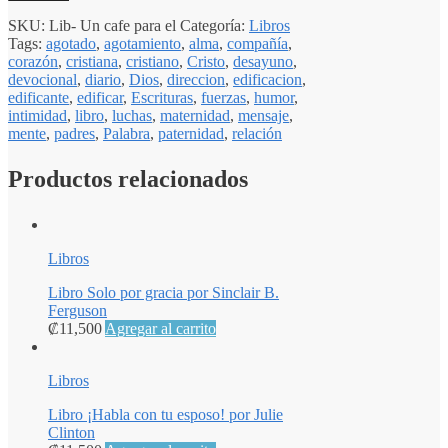
SKU:
Lib- Un cafe para el
Categoría:
Libros
Tags:
agotado
,
agotamiento
,
alma
,
compañía
,
corazón
,
cristiana
,
cristiano
,
Cristo
,
desayuno
,
devocional
,
diario
,
Dios
,
direccion
,
edificacion
,
edificante
,
edificar
,
Escrituras
,
fuerzas
,
humor
,
intimidad
,
libro
,
luchas
,
maternidad
,
mensaje
,
mente
,
padres
,
Palabra
,
paternidad
,
relación
Productos relacionados
Libros
Libro Solo por gracia por Sinclair B.
Ferguson
₡
11,500
Agregar al carrito
Libros
Libro ¡Habla con tu esposo! por Julie
Clinton