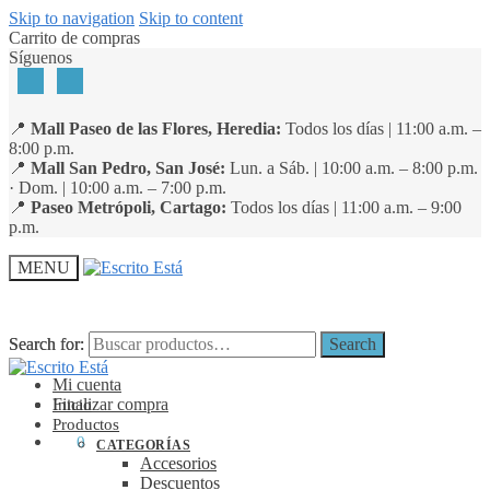
Skip to navigation
Skip to content
Carrito de compras
Síguenos
📍
Mall Paseo de las Flores, Heredia:
Todos los días | 11:00 a.m. –
8:00 p.m.
📍
Mall San Pedro, San José:
Lun. a Sáb. | 10:00 a.m. – 8:00 p.m.
· Dom. | 10:00 a.m. – 7:00 p.m.
📍
Paseo Metrópoli, Cartago:
Todos los días | 11:00 a.m. – 9:00
p.m.
MENU
Search for:
Search for:
Search
Search
Mi cuenta
Finalizar compra
Inicio
Productos
₡
0
0
CATEGORÍAS
Accesorios
Descuentos