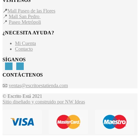
VISÍTENOS
📍
Mall Paseo de las Flores
📍
Mall San Pedro
📍
Paseo Metrópoli
¿NECESITA AYUDA?
Mi Cuenta
Contacto
SÍGANOS
CONTÁCTENOS
📧
ventas@escritoestatienda.com
© Escrito Está 2021
Sitio diseñado y construido por NW Ideas