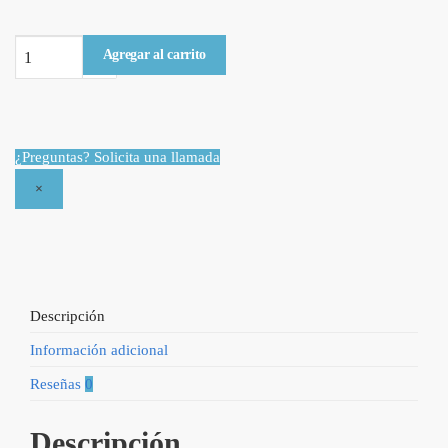
Santa
Agregar al carrito
Biblia
RVR1960
-
Cuerina
¿Preguntas? Solicita una llamada
Rosada
×
con
Zíper
-
Estilo
Chequera
quantity
Descripción
Información adicional
Reseñas
0
Descripción