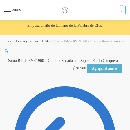
Skip
Skip
to
to
MENU
0
navigation
content
Empezá el año de la mano de la Palabra de Dios.
Inicio
/
Libros y Biblias
/
Biblias
/
Santa Biblia RVR1960 – Cuerina Rosada con Zíper – 
🔍
Santa Biblia RVR1960 – Cuerina Rosada con Zíper – Estilo Chequera
₡
20,500
Agregar al carrito