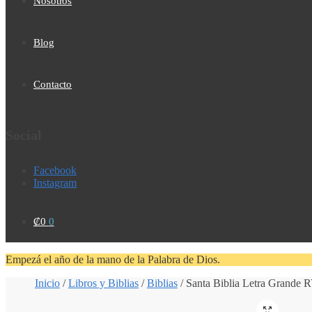
Nosotros
Blog
Contacto
Social
Facebook
Instagram
₡
0
0
Empezá el año de la mano de la Palabra de Dios.
Inicio
/
Libros y Biblias
/
Biblias
/
Santa Biblia Letra Grande
🔍