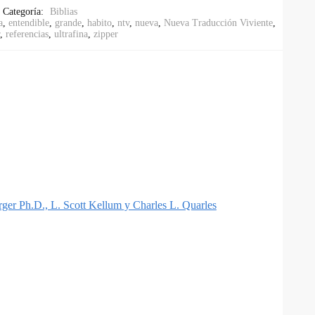
Categoría:
Biblias
a
,
entendible
,
grande
,
habito
,
ntv
,
nueva
,
Nueva Traducción Viviente
,
,
referencias
,
ultrafina
,
zipper
rger Ph.D., L. Scott Kellum y Charles L. Quarles