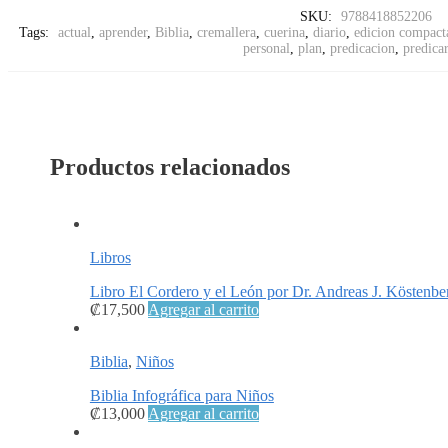
SKU:
9788418852206
Tags:
actual
,
aprender
,
Biblia
,
cremallera
,
cuerina
,
diario
,
edicion compact
personal
,
plan
,
predicacion
,
predicar
Productos relacionados
Libros
Libro El Cordero y el León por Dr. Andreas J. Köstenbe
₡
17,500
Agregar al carrito
Biblia
,
Niños
Biblia Infográfica para Niños
₡
13,000
Agregar al carrito