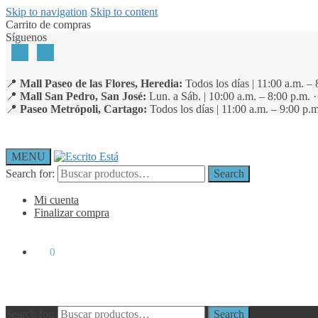
Skip to navigation
Skip to content
Carrito de compras
Síguenos
📍
Mall Paseo de las Flores, Heredia:
Todos los días | 11:00 a.m. – 
📍
Mall San Pedro, San José:
Lun. a Sáb. | 10:00 a.m. – 8:00 p.m. 
📍
Paseo Metrópoli, Cartago:
Todos los días | 11:00 a.m. – 9:00 p.m
MENU
Search for:
Search
Mi cuenta
Finalizar compra
₡
0
0
Search for:
Search