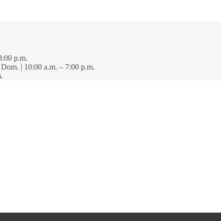
8:00 p.m.
· Dom. | 10:00 a.m. – 7:00 p.m.
.