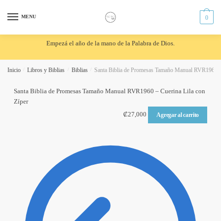
Skip
Skip
to
to
MENU
0
navigation
content
Empezá el año de la mano de la Palabra de Dios.
Inicio
/
Libros y Biblias
/
Biblias
/
Santa Biblia de Promesas Tamaño Manual RVR1960 – 
Santa Biblia de Promesas Tamaño Manual RVR1960 – Cuerina Lila con
Zíper
₡
27,000
Agregar al carrito