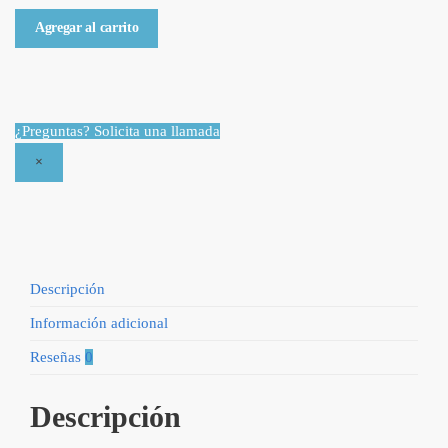
Santa
Agregar al carrito
Biblia
de
Promesas
Tamaño
¿Preguntas? Solicita una llamada
Manual
×
RVR1960
-
Cuerina
Lila
con
Zíper
Descripción
quantity
Información adicional
Reseñas
0
Descripción