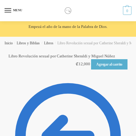
Skip
Skip
to
to
MENU
0
navigation
content
Empezá el año de la mano de la Palabra de Dios.
Inicio
/
Libros y Biblias
/
Libros
/
Libro Revolución sexual por Catherine Sheraldi y Mi
Libro Revolución sexual por Catherine Sheraldi y Miguel Núñez
₡
12,000
Agregar al carrito