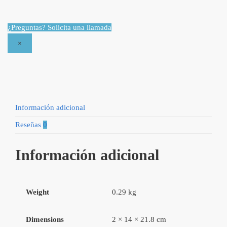
por
Catherine
¿Preguntas? Solicita una llamada
Sheraldi
×
y
Miguel
Núñez
quantity
Información adicional
Reseñas
0
Información adicional
Weight
0.29 kg
Dimensions
2 × 14 × 21.8 cm