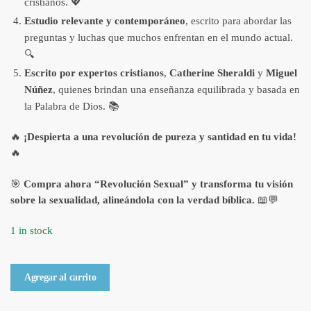
cristianos. 💖
Estudio relevante y contemporáneo
, escrito para abordar las
preguntas y luchas que muchos enfrentan en el mundo actual.
🔍
Escrito por expertos cristianos
,
Catherine Sheraldi
y
Miguel
Núñez
, quienes brindan una enseñanza equilibrada y basada en
la Palabra de Dios. 📚
🔥
¡Despierta a una revolución de pureza y santidad en tu vida!
🔥
🎯
Compra ahora “Revolución Sexual” y transforma tu visión
sobre la sexualidad, alineándola con la verdad bíblica.
📖💬
1 in stock
Libro
Agregar al carrito
Revolución
sexual