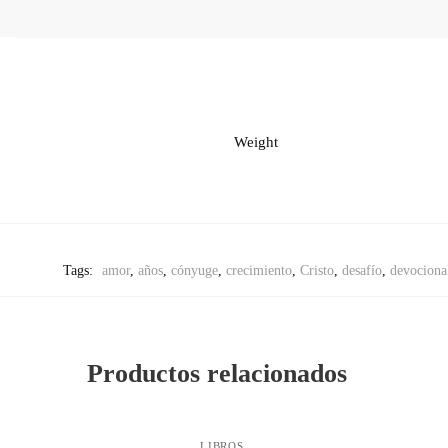
Weight
Tags:
amor
,
años
,
cónyuge
,
crecimiento
,
Cristo
,
desafío
,
devociona
Productos relacionados
LIBROS