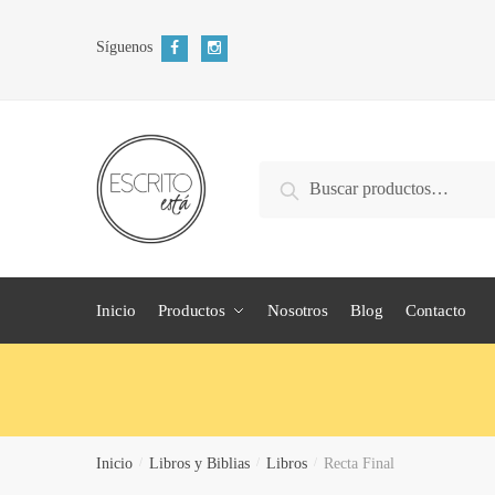
Skip
Skip
to
to
Síguenos
navigation
content
Search
Search
for:
Inicio
Productos
Nosotros
Blog
Contacto
Inicio
/
Libros y Biblias
/
Libros
/
Recta Final