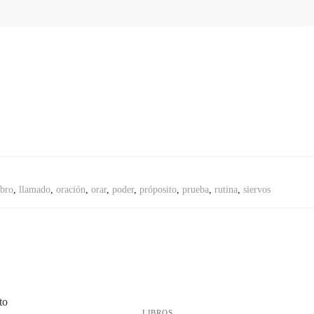
ibro
,
llamado
,
oración
,
orar
,
poder
,
próposito
,
prueba
,
rutina
,
siervos
LIBROS