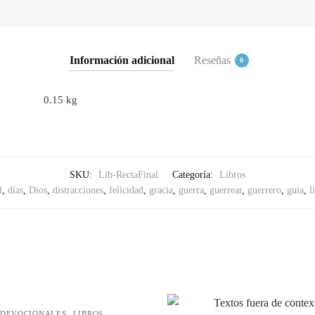
Información adicional
Reseñas
0
0.15 kg
SKU:
Lib-RectaFinal
Categoría:
Libros
l
,
días
,
Dios
,
distracciones
,
felicidad
,
gracia
,
guerra
,
guerrear
,
guerrero
,
guia
,
l
,
DEVOCIONALES
LIBROS