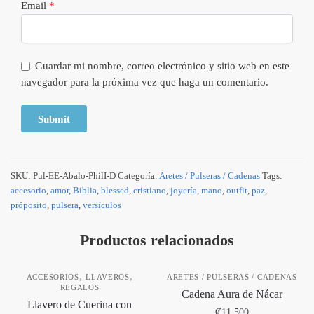
Email
*
Guardar mi nombre, correo electrónico y sitio web en este
navegador para la próxima vez que haga un comentario.
SKU:
Pul-EE-Abalo-PhilI-D
Categoría:
Aretes / Pulseras / Cadenas
Tags:
accesorio
,
amor
,
Biblia
,
blessed
,
cristiano
,
joyería
,
mano
,
outfit
,
paz
,
próposito
,
pulsera
,
versículos
Productos relacionados
,
,
ACCESORIOS
LLAVEROS
ARETES / PULSERAS / CADENAS
REGALOS
Cadena Aura de Nácar
Llavero de Cuerina con
₡
11,500