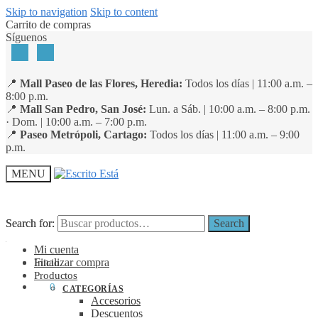
Skip to navigation
Skip to content
Carrito de compras
Síguenos
📍
Mall Paseo de las Flores, Heredia:
Todos los días | 11:00 a.m. –
8:00 p.m.
📍
Mall San Pedro, San José:
Lun. a Sáb. | 10:00 a.m. – 8:00 p.m.
· Dom. | 10:00 a.m. – 7:00 p.m.
📍
Paseo Metrópoli, Cartago:
Todos los días | 11:00 a.m. – 9:00
p.m.
MENU
Search for:
Search for:
Search
Search
Mi cuenta
Finalizar compra
Inicio
Productos
₡
0
0
CATEGORÍAS
Accesorios
Descuentos