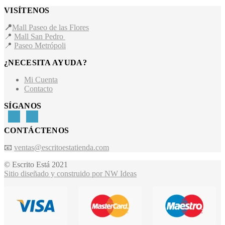
VISÍTENOS
📍
Mall Paseo de las Flores
📍
Mall San Pedro
📍
Paseo Metrópoli
¿NECESITA AYUDA?
Mi Cuenta
Contacto
SÍGANOS
CONTÁCTENOS
📧
ventas@escritoestatienda.com
© Escrito Está 2021
Sitio diseñado y construido por NW Ideas