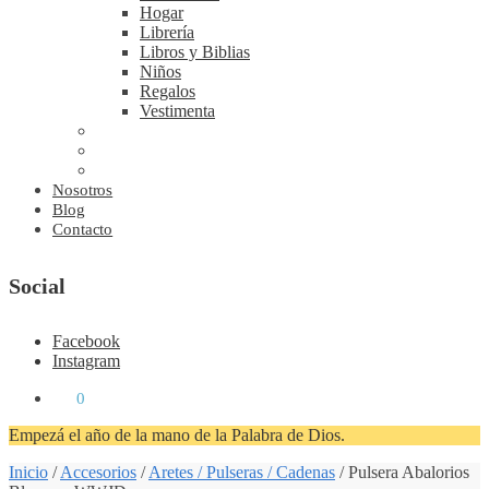
Hogar
Librería
Libros y Biblias
Niños
Regalos
Vestimenta
Nosotros
Blog
Contacto
Social
Facebook
Instagram
₡
0
0
Empezá el año de la mano de la Palabra de Dios.
Inicio
/
Accesorios
/
Aretes / Pulseras / Cadenas
/
Pulsera Abalorios