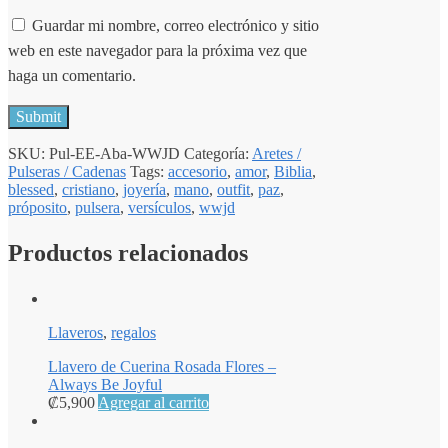
Guardar mi nombre, correo electrónico y sitio
web en este navegador para la próxima vez que
haga un comentario.
SKU:
Pul-EE-Aba-WWJD
Categoría:
Aretes /
Pulseras / Cadenas
Tags:
accesorio
,
amor
,
Biblia
,
blessed
,
cristiano
,
joyería
,
mano
,
outfit
,
paz
,
próposito
,
pulsera
,
versículos
,
wwjd
Productos relacionados
Llaveros
,
regalos
Llavero de Cuerina Rosada Flores –
Always Be Joyful
₡
5,900
Agregar al carrito