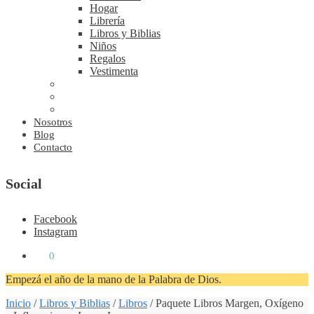
Hogar
Librería
Libros y Biblias
Niños
Regalos
Vestimenta
Nosotros
Blog
Contacto
Social
Facebook
Instagram
₡
0
0
Empezá el año de la mano de la Palabra de Dios.
Inicio
/
Libros y Biblias
/
Libros
/
Paquete Libros Margen, Oxígeno