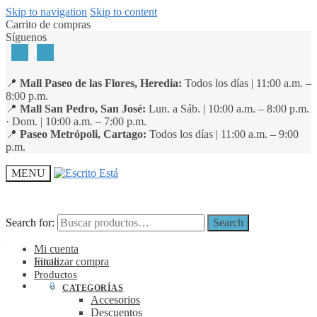
Skip to navigation
Skip to content
Carrito de compras
Síguenos
📍
Mall Paseo de las Flores, Heredia:
Todos los días | 11:00 a.m. –
8:00 p.m.
📍
Mall San Pedro, San José:
Lun. a Sáb. | 10:00 a.m. – 8:00 p.m.
· Dom. | 10:00 a.m. – 7:00 p.m.
📍
Paseo Metrópoli, Cartago:
Todos los días | 11:00 a.m. – 9:00
p.m.
MENU
Search for:
Search for:
Search
Search
Mi cuenta
Finalizar compra
Inicio
Productos
₡
0
0
CATEGORÍAS
Accesorios
Descuentos