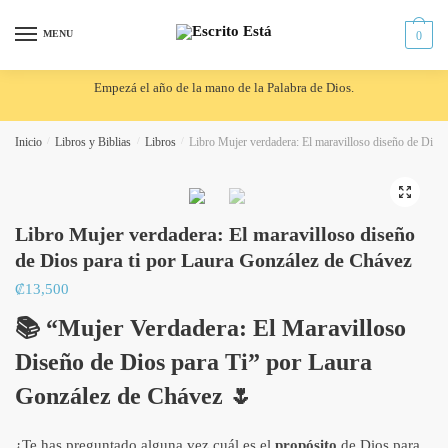
Skip
Skip
to
to
MENU
0
navigation
content
Empezá el año de la mano de la Palabra de Dios.
Inicio
/
Libros y Biblias
/
Libros
/
Libro Mujer verdadera: El maravilloso diseño de Dios
🔍
Libro Mujer verdadera: El maravilloso diseño
de Dios para ti por Laura González de Chávez
₡
13,500
📚
“Mujer Verdadera: El Maravilloso
Diseño de Dios para Ti”
por
Laura
González de Chávez
🌷
¿Te has preguntado alguna vez cuál es el
propósito
de Dios para