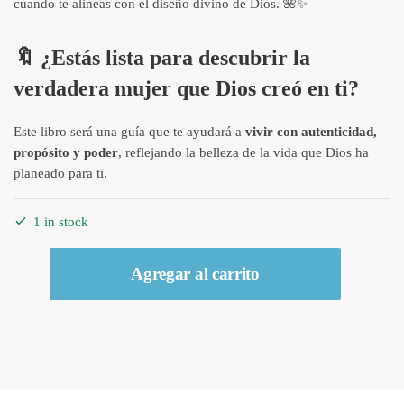
cuando te alineas con el diseño divino de Dios. 🌺✨
🔖
¿Estás lista para descubrir la
verdadera mujer que Dios creó en ti?
Este libro será una guía que te ayudará a
vivir con autenticidad,
propósito y poder
, reflejando la belleza de la vida que Dios ha
planeado para ti.
1 in stock
Libro
Agregar al carrito
Mujer
verdadera:
El
maravilloso
diseño
de