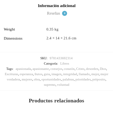
Dios
Información adicional
para
Reseñas
ti
0
por
Laura
Weight
0.35 kg
González
de
2.4 × 14 × 21.6 cm
Dimensions
Chávez
quantity
SKU:
9781433692314
Categoría:
Libros
Tags:
apasionada
,
apasionante
,
consejos
,
corazón
,
Cristo
,
desorden
,
Dios
,
Escrituras
,
esperanza
,
frutos
,
guia
,
imagen
,
integridad
,
llamado
,
mujer
,
mujer
verdadera
,
mujeres
,
obra
,
oportunidades
,
palabras
,
prioridades
,
próposito
,
supremo
,
voluntad
Productos relacionados