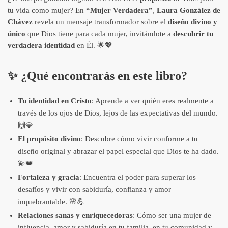
tu vida como mujer? En
“Mujer Verdadera”
,
Laura González de
Chávez
revela un mensaje transformador sobre el
diseño divino y
único
que Dios tiene para cada mujer, invitándote a
descubrir tu
verdadera identidad
en Él. 🌟💖
✨
¿Qué encontrarás en este libro?
Tu identidad en Cristo
: Aprende a ver quién eres realmente a
través de los ojos de Dios, lejos de las expectativas del mundo.
🙌💎
El propósito divino
: Descubre cómo vivir conforme a tu
diseño original y abrazar el papel especial que Dios te ha dado.
💫👑
Fortaleza y gracia
: Encuentra el poder para superar los
desafíos y vivir con sabiduría, confianza y amor
inquebrantable. 🌸💪
Relaciones sanas y enriquecedoras
: Cómo ser una mujer de
influencia, amor y sabiduría en tu familia, en tu comunidad y