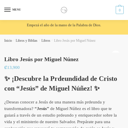
Skip
Skip
to
to
MENU
0
navigation
content
Empezá el año de la mano de la Palabra de Dios.
Inicio
/
Libros y Biblias
/
Libros
/
Libro Jesús por Miguel Núnez
🔍
Libro Jesús por Miguel Núnez
₡
13,900
✨
¡Descubre la Prdeundidad de Cristo
con “Jesús” de Miguel Núñez!
✨
¿Deseas conocer a Jesús de una manera más prdeunda y
transformadora?
“Jesús”
de Miguel Núñez es el libro que te
guiará a través de un estudio prdeundo y enriquecedor sobre la
vida y el ministerio de nuestro Salvador. Prepárate para una