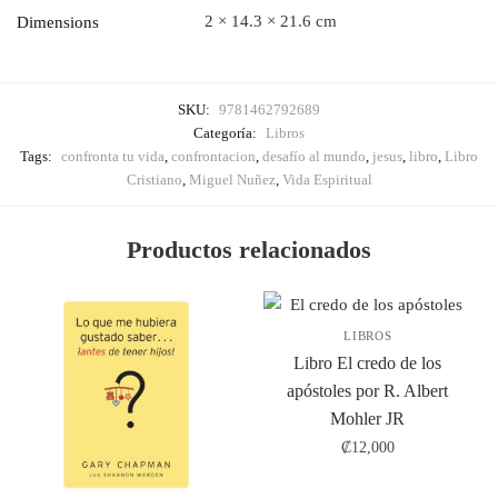
2 × 14.3 × 21.6 cm
Dimensions
SKU:
9781462792689
Categoría:
Libros
Tags:
confronta tu vida
,
confrontacion
,
desafío al mundo
,
jesus
,
libro
,
Libro
Cristiano
,
Miguel Nuñez
,
Vida Espiritual
Productos relacionados
LIBROS
Libro El credo de los
apóstoles por R. Albert
Mohler JR
₡
12,000