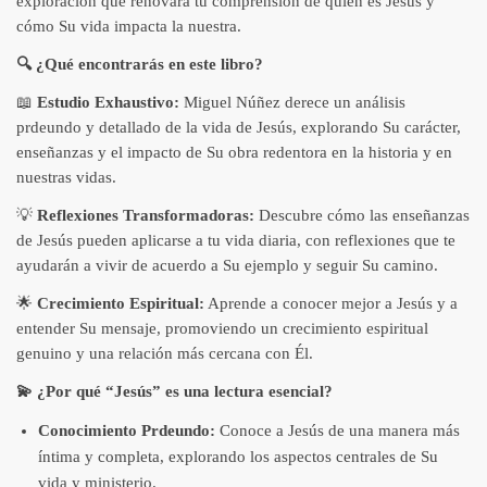
exploración que renovará tu comprensión de quién es Jesús y
cómo Su vida impacta la nuestra.
🔍 ¿Qué encontrarás en este libro?
📖
Estudio Exhaustivo:
Miguel Núñez derece un análisis
prdeundo y detallado de la vida de Jesús, explorando Su carácter,
enseñanzas y el impacto de Su obra redentora en la historia y en
nuestras vidas.
💡
Reflexiones Transformadoras:
Descubre cómo las enseñanzas
de Jesús pueden aplicarse a tu vida diaria, con reflexiones que te
ayudarán a vivir de acuerdo a Su ejemplo y seguir Su camino.
🌟
Crecimiento Espiritual:
Aprende a conocer mejor a Jesús y a
entender Su mensaje, promoviendo un crecimiento espiritual
genuino y una relación más cercana con Él.
💫 ¿Por qué “Jesús” es una lectura esencial?
Conocimiento Prdeundo:
Conoce a Jesús de una manera más
íntima y completa, explorando los aspectos centrales de Su
vida y ministerio.