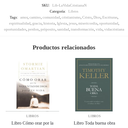
SKU:
Lib-LaVidaCristianaN
Categoría:
Libros
Tags:
amor
,
camino
,
comunidad
,
cristianismo
,
Cristo
,
Dios
,
Escrituras
,
espiritualidad
,
gracia
,
historia
,
Iglesia
,
jesus
,
misericordia
,
oportunidad
,
oportunidades
,
perdon
,
próposito
,
sanidad
,
transformación
,
vida
,
vidacristiana
Productos relacionados
LIBROS
LIBROS
Libro Cómo orar por la
Libro Toda buena obra