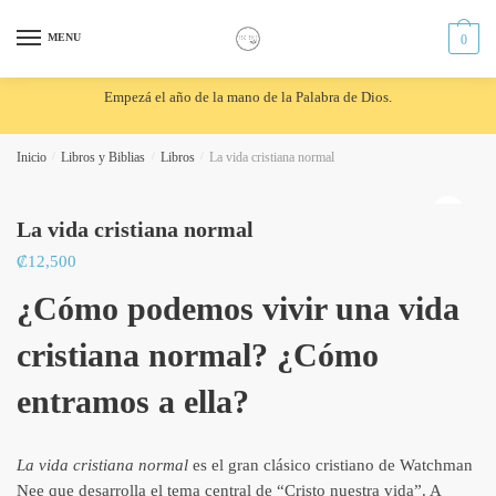
Skip
Skip
to
to
MENU
0
navigation
content
Empezá el año de la mano de la Palabra de Dios.
Inicio
/
Libros y Biblias
/
Libros
/
La vida cristiana normal
🔍
La vida cristiana normal
₡
12,500
¿Cómo podemos vivir una vida
cristiana normal? ¿Cómo
entramos a ella?
La vida cristiana normal
es el gran clásico cristiano de Watchman
Nee que desarrolla el tema central de “Cristo nuestra vida”. A