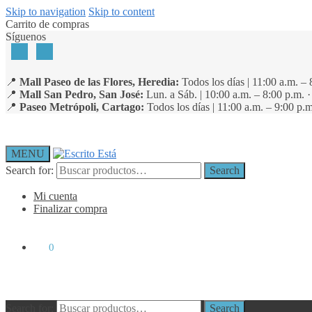
Skip to navigation
Skip to content
Carrito de compras
Síguenos
📍
Mall Paseo de las Flores, Heredia:
Todos los días | 11:00 a.m. – 
📍
Mall San Pedro, San José:
Lun. a Sáb. | 10:00 a.m. – 8:00 p.m. 
📍
Paseo Metrópoli, Cartago:
Todos los días | 11:00 a.m. – 9:00 p.m
MENU
Search for:
Search
Mi cuenta
Finalizar compra
₡
0
0
Search for:
Search