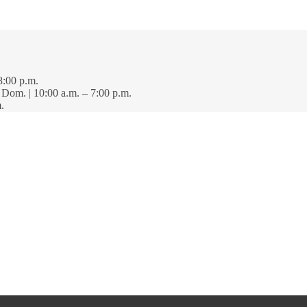
8:00 p.m.
· Dom. | 10:00 a.m. – 7:00 p.m.
.