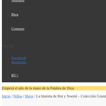
Nosotros
Blog
Contacto
Social
Facebook
Instagram
₡
0
0
Empezá el año de la mano de la Palabra de Dios.
Inicio
/
Niños
/
libros
/
La historia de Rut y Noemí – Colección Grand