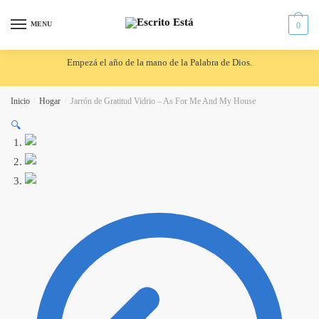
Skip
Skip
to
to
MENU
0
navigation
content
Empezá el año de la mano de la Palabra de Dios.
Inicio
/
Hogar
/
Jarrón de Gratitud Vidrio – As For Me And My House
🔍