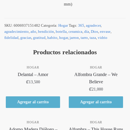
mm)
SKU:
6006937151482
Categoría:
Hogar
Tags:
365
,
agradecer
,
agradecimiento
,
año
,
bendición
,
botella
,
ceramica
,
día
,
Dios
,
envase
,
fidelidad
,
gracias
,
gratitud
,
habito
,
hogar
,
jarron
,
tarro
,
taza
,
vidrio
Productos relacionados
HOGAR
HOGAR
Delantal – Amor
Alfombra Grande – We
Believe
₡
13,500
₡
21,000
Agregar al carrito
Agregar al carrito
HOGAR
HOGAR
Adorno Madera Diálogo –
Alfombra – This House Runs