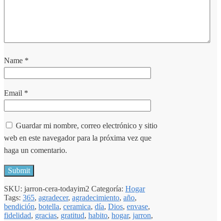
Name
*
Email
*
Guardar mi nombre, correo electrónico y sitio
web en este navegador para la próxima vez que
haga un comentario.
SKU:
jarron-cera-todayim2
Categoría:
Hogar
Tags:
365
,
agradecer
,
agradecimiento
,
año
,
bendición
,
botella
,
ceramica
,
día
,
Dios
,
envase
,
fidelidad
,
gracias
,
gratitud
,
habito
,
hogar
,
jarron
,