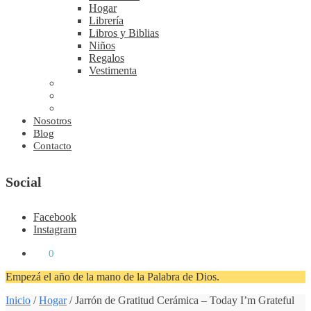
Hogar
Librería
Libros y Biblias
Niños
Regalos
Vestimenta
Nosotros
Blog
Contacto
Social
Facebook
Instagram
₡
0
0
Empezá el año de la mano de la Palabra de Dios.
Inicio
/
Hogar
/
Jarrón de Gratitud Cerámica – Today I’m Grateful