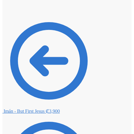
Imán - But First Jesus
₡
3,900