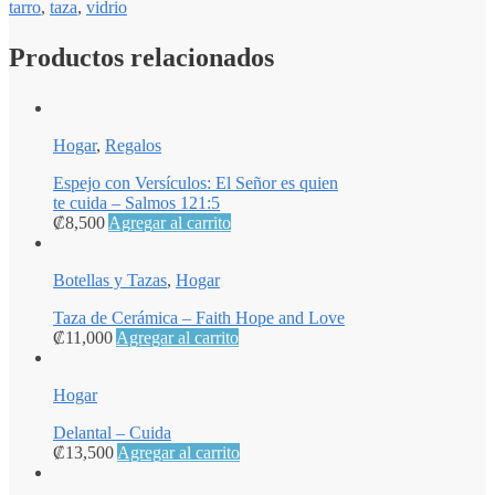
tarro
,
taza
,
vidrio
Productos relacionados
Hogar
,
Regalos
Espejo con Versículos: El Señor es quien
te cuida – Salmos 121:5
₡
8,500
Agregar al carrito
Botellas y Tazas
,
Hogar
Taza de Cerámica – Faith Hope and Love
₡
11,000
Agregar al carrito
Hogar
Delantal – Cuida
₡
13,500
Agregar al carrito