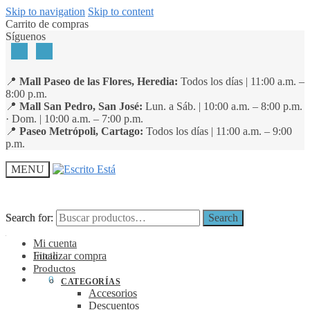
Skip to navigation
Skip to content
Carrito de compras
Síguenos
📍
Mall Paseo de las Flores, Heredia:
Todos los días | 11:00 a.m. –
8:00 p.m.
📍
Mall San Pedro, San José:
Lun. a Sáb. | 10:00 a.m. – 8:00 p.m.
· Dom. | 10:00 a.m. – 7:00 p.m.
📍
Paseo Metrópoli, Cartago:
Todos los días | 11:00 a.m. – 9:00
p.m.
MENU
Search for:
Search for:
Search
Search
Mi cuenta
Finalizar compra
Inicio
Productos
₡
0
0
CATEGORÍAS
Accesorios
Descuentos