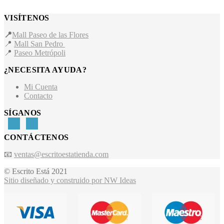
VISÍTENOS
📍
Mall Paseo de las Flores
📍
Mall San Pedro
📍
Paseo Metrópoli
¿NECESITA AYUDA?
Mi Cuenta
Contacto
SÍGANOS
CONTÁCTENOS
📧
ventas@escritoestatienda.com
© Escrito Está 2021
Sitio diseñado y construido por NW Ideas