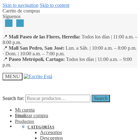
Skip to navigation
Skip to content
Carrito de compras
Síguenos
📍
Mall Paseo de las Flores, Heredia:
Todos los días | 11:00 a.m. –
8:00 p.m.
📍
Mall San Pedro, San José:
Lun. a Sáb. | 10:00 a.m. – 8:00 p.m.
· Dom. | 10:00 a.m. – 7:00 p.m.
📍
Paseo Metrópoli, Cartago:
Todos los días | 11:00 a.m. – 9:00
p.m.
MENU
Search for:
Search for:
Search
Search
Mi cuenta
Finalizar compra
Inicio
Productos
₡
0
0
CATEGORÍAS
Accesorios
Descuentos