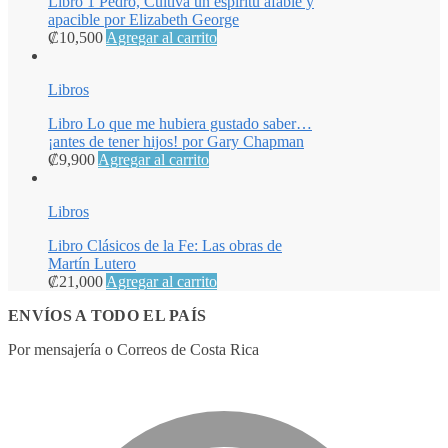
Libro 1 Pedro, Cultiva un espíritu afable y
apacible por Elizabeth George
₡
10,500
Agregar al carrito
Libros
Libro Lo que me hubiera gustado saber…
¡antes de tener hijos! por Gary Chapman
₡
9,900
Agregar al carrito
Libros
Libro Clásicos de la Fe: Las obras de
Martín Lutero
₡
21,000
Agregar al carrito
ENVÍOS A TODO EL PAÍS
Por mensajería o Correos de Costa Rica