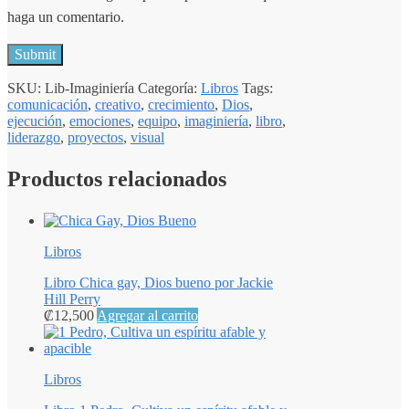
haga un comentario.
SKU:
Lib-Imaginiería
Categoría:
Libros
Tags:
comunicación
,
creativo
,
crecimiento
,
Dios
,
ejecución
,
emociones
,
equipo
,
imaginiería
,
libro
,
liderazgo
,
proyectos
,
visual
Productos relacionados
Libros
Libro Chica gay, Dios bueno por Jackie
Hill Perry
₡
12,500
Agregar al carrito
Libros