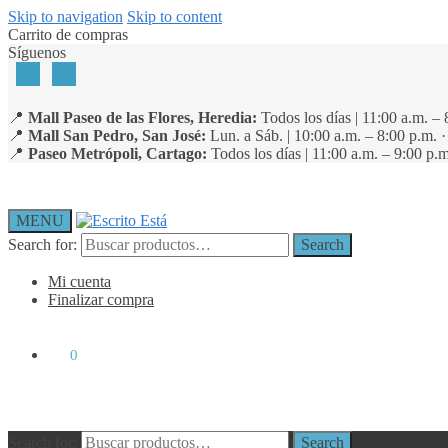
Skip to navigation
Skip to content
Carrito de compras
Síguenos
📍
Mall Paseo de las Flores, Heredia:
Todos los días | 11:00 a.m. – 
📍
Mall San Pedro, San José:
Lun. a Sáb. | 10:00 a.m. – 8:00 p.m. 
📍
Paseo Metrópoli, Cartago:
Todos los días | 11:00 a.m. – 9:00 p.m
MENU
Search for:
Search
Mi cuenta
Finalizar compra
₡
0
0
Search for:
Search