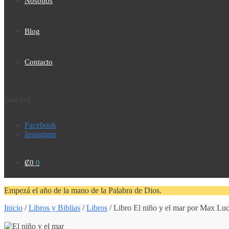
Nosotros
Blog
Contacto
Social
Facebook
Instagram
₡
0
0
Empezá el año de la mano de la Palabra de Dios.
Inicio
/
Libros y Biblias
/
Libros
/
Libro El niño y el mar por Max Lu