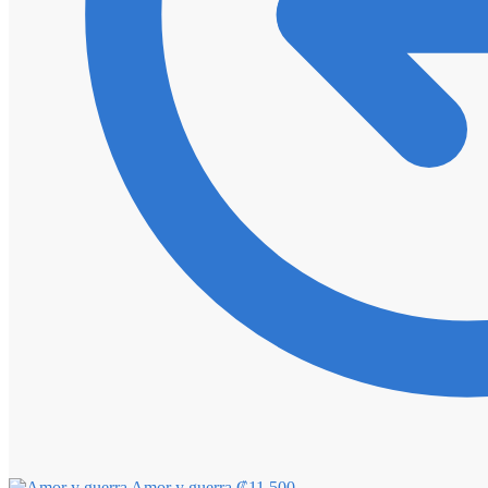
Amor y guerra
₡
11,500