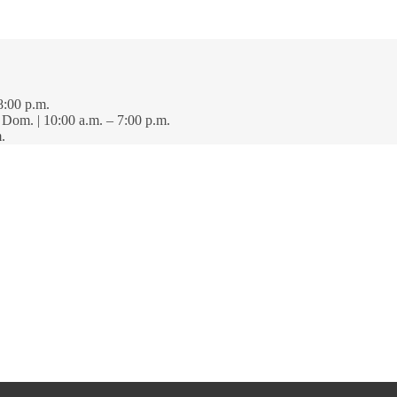
8:00 p.m.
· Dom. | 10:00 a.m. – 7:00 p.m.
.