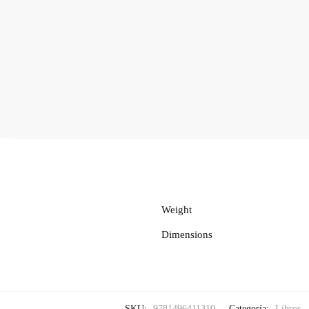
Weight
Dimensions
SKU:
9781496411310
Categoría:
Libros