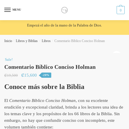
Skip
Skip
to
to
MENU
0
navigation
content
Empezá el año de la mano de la Palabra de Dios.
Inicio
/
Libros y Biblias
/
Libros
/
Comentario Bíblico Conciso Holman
🔍
Sale!
Comentario Bíblico Conciso Holman
Original
Current
₡
15,600
₡
19,500
-20%
price
price
Conoce más sobre la Biblia
was:
is:
₡19,500.
₡15,600.
El
Comentario Bíblico Conciso Holman
, con su excelente
erudición y excepcional claridad, brinda a los lectores una idea de
los temas clave y los propósitos de los 66 libros de la Biblia. Sin
embargo, no hay que confundir conciso con incompleto, este
volumen también contiene: