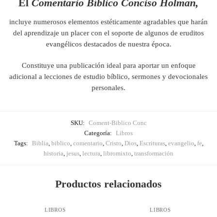
El
Comentario Bíblico Conciso Holman,
incluye numerosos elementos estéticamente agradables que harán
del aprendizaje un placer con el soporte de algunos de eruditos
evangélicos destacados de nuestra época.
Constituye una publicación ideal para aportar un enfoque
adicional a lecciones de estudio bíblico, sermones y devocionales
personales.
SKU:
Coment-Biblico Conc
Categoría:
Libros
Tags:
Biblia
,
biblico
,
comentario
,
Cristo
,
Dios
,
Escrituras
,
evangelio
,
fe
,
historia
,
jesus
,
lectura
,
libromixto
,
transformación
Productos relacionados
LIBROS
LIBROS