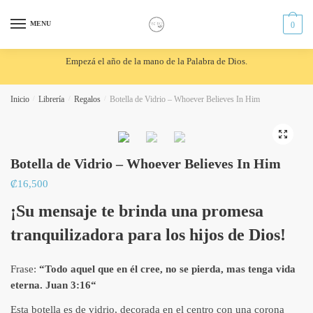
Skip
Skip
to
to
MENU
0
navigation
content
Empezá el año de la mano de la Palabra de Dios.
Inicio
/
Librería
/
Regalos
/
Botella de Vidrio – Whoever Believes In Him
🔍
Botella de Vidrio – Whoever Believes In Him
₡
16,500
¡Su mensaje te brinda una promesa
tranquilizadora para los hijos de Dios!
Frase:
“Todo aquel que en él cree, no se pierda, mas tenga vida
eterna. Juan 3:16
“
Esta botella es de vidrio, decorada en el centro con una corona