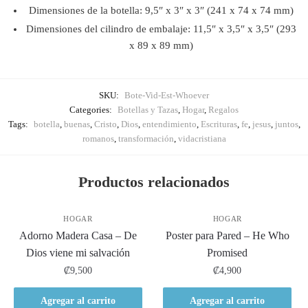
Dimensiones de la botella: 9,5″ x 3″ x 3″ (241 x 74 x 74 mm)
Dimensiones del cilindro de embalaje: 11,5″ x 3,5″ x 3,5″ (293
x 89 x 89 mm)
SKU:
Bote-Vid-Est-Whoever
Categories:
Botellas y Tazas
,
Hogar
,
Regalos
Tags:
botella
,
buenas
,
Cristo
,
Dios
,
entendimiento
,
Escrituras
,
fe
,
jesus
,
juntos
,
romanos
,
transformación
,
vidacristiana
Productos relacionados
HOGAR
HOGAR
Adorno Madera Casa – De
Poster para Pared – He Who
Dios viene mi salvación
Promised
₡
9,500
₡
4,900
Agregar al carrito
Agregar al carrito