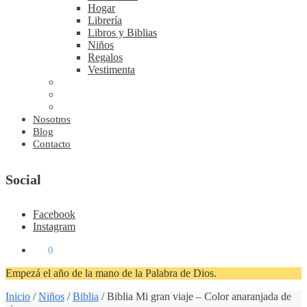
Hogar
Librería
Libros y Biblias
Niños
Regalos
Vestimenta
Nosotros
Blog
Contacto
Social
Facebook
Instagram
₡
0
0
Empezá el año de la mano de la Palabra de Dios.
Inicio
/
Niños
/
Biblia
/
Biblia Mi gran viaje – Color anaranjada de