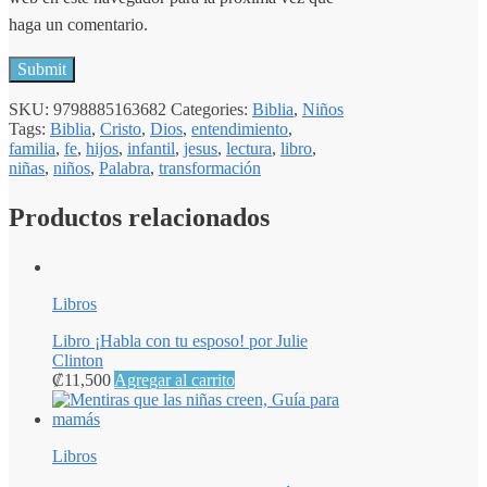
haga un comentario.
SKU:
9798885163682
Categories:
Biblia
,
Niños
Tags:
Biblia
,
Cristo
,
Dios
,
entendimiento
,
familia
,
fe
,
hijos
,
infantil
,
jesus
,
lectura
,
libro
,
niñas
,
niños
,
Palabra
,
transformación
Productos relacionados
Libros
Libro ¡Habla con tu esposo! por Julie
Clinton
₡
11,500
Agregar al carrito
Libros