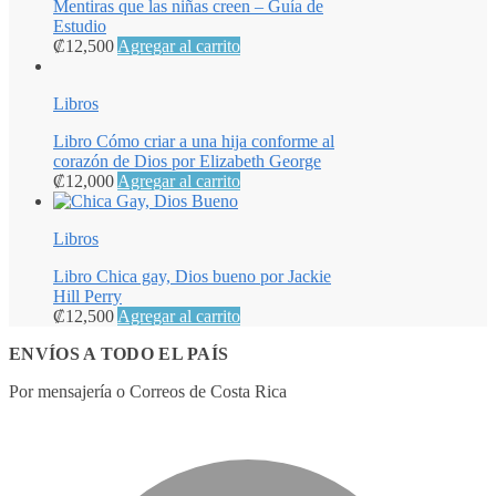
Mentiras que las niñas creen – Guía de
Estudio
₡
12,500
Agregar al carrito
Libros
Libro Cómo criar a una hija conforme al
corazón de Dios por Elizabeth George
₡
12,000
Agregar al carrito
Libros
Libro Chica gay, Dios bueno por Jackie
Hill Perry
₡
12,500
Agregar al carrito
ENVÍOS A TODO EL PAÍS
Por mensajería o Correos de Costa Rica