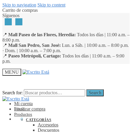
Skip to navigation
Skip to content
Carrito de compras
Síguenos
📍
Mall Paseo de las Flores, Heredia:
Todos los días | 11:00 a.m. –
8:00 p.m.
📍
Mall San Pedro, San José:
Lun. a Sáb. | 10:00 a.m. – 8:00 p.m.
· Dom. | 10:00 a.m. – 7:00 p.m.
📍
Paseo Metrópoli, Cartago:
Todos los días | 11:00 a.m. – 9:00
p.m.
MENU
Search for:
Search for:
Search
Search
Mi cuenta
Finalizar compra
Inicio
Productos
₡
0
0
CATEGORÍAS
Accesorios
Descuentos