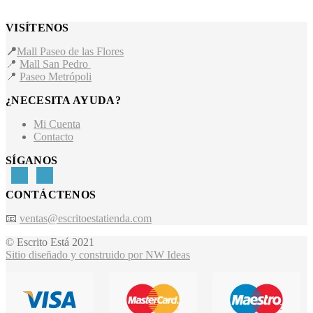
VISÍTENOS
📍
Mall Paseo de las Flores
📍
Mall San Pedro
📍
Paseo Metrópoli
¿NECESITA AYUDA?
Mi Cuenta
Contacto
SÍGANOS
CONTÁCTENOS
📧
ventas@escritoestatienda.com
© Escrito Está 2021
Sitio diseñado y construido por NW Ideas