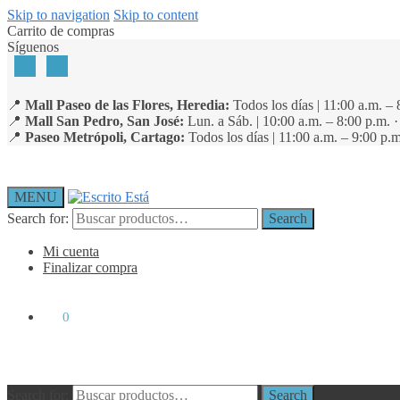
Skip to navigation
Skip to content
Carrito de compras
Síguenos
📍
Mall Paseo de las Flores, Heredia:
Todos los días | 11:00 a.m. – 
📍
Mall San Pedro, San José:
Lun. a Sáb. | 10:00 a.m. – 8:00 p.m. 
📍
Paseo Metrópoli, Cartago:
Todos los días | 11:00 a.m. – 9:00 p.m
MENU
Search for:
Search
Mi cuenta
Finalizar compra
₡
0
0
Search for:
Search