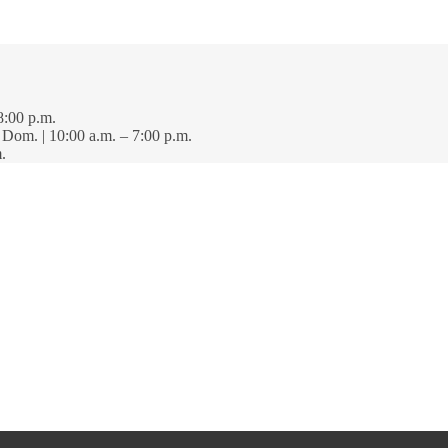
8:00 p.m.
· Dom. | 10:00 a.m. – 7:00 p.m.
.