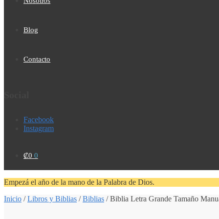
Nosotros
Blog
Contacto
Social
Facebook
Instagram
₡
0
0
Empezá el año de la mano de la Palabra de Dios.
Inicio
/
Libros y Biblias
/
Biblias
/
Biblia Letra Grande Tamaño Manu