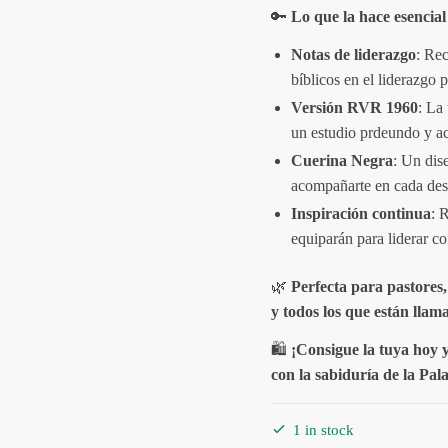
🔑
Lo que la hace esencial 
Notas de liderazgo
: Rec
bíblicos en el liderazgo p
Versión RVR 1960
: La 
un estudio prdeundo y a
Cuerina Negra
: Un dise
acompañarte en cada des
Inspiración continua
: 
equiparán para liderar c
🌿
Perfecta para pastores,
y todos los que están llam
🛍️
¡Consigue la tuya hoy y 
con la sabiduría de la Pal
1 in stock