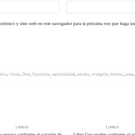
ctrónico y sitio web en este navegador para la próxima vez que haga u
blico
,
Cristo
,
Dios
,
Escrituras
,
espiritualidad
,
estudio
,
evangelio
,
historia
,
jesus
LIBROS
LIBROS
a esposa conforme al corazón de
Libro Una madre conforme al c