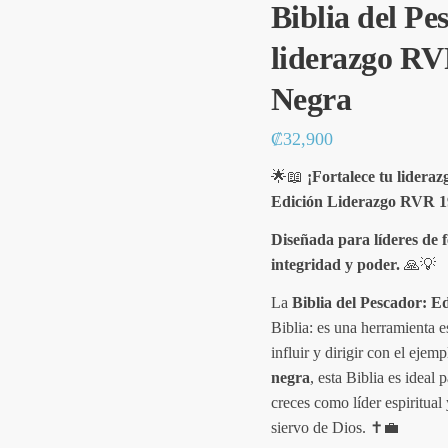
Biblia del Pe
liderazgo RV
Negra
₡
32,900
🌟📖
¡Fortalece tu lideraz
Edición Liderazgo RVR 1
Diseñada para líderes de f
integridad y poder.
🙏💡
La
Biblia del Pescador: E
Biblia: es una herramienta e
influir y dirigir con el eje
negra
, esta Biblia es ideal 
creces como líder espiritual
siervo de Dios. ✝️💼