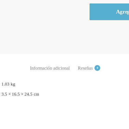
Biblia
Agreg
del
Pescador:
Edición
liderazgo
RVR
1960
-
Cuerina
Información adicional
Reseñas
0
Negra
quantity
1.03 kg
3.5 × 16.5 × 24.5 cm