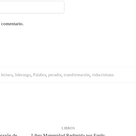
n comentario.
,
lectura
,
liderazgo
,
Palabra
,
pecador
,
transformación
,
vidacristiana
LIBROS
orazón de
Libro Maternidad Redimida por Emily