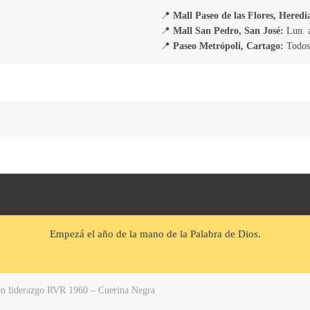
📍
Mall Paseo de las Flores, Heredi
📍
Mall San Pedro, San José:
Lun. a
📍
Paseo Metrópoli, Cartago:
Todos 
Empezá el año de la mano de la Palabra de Dios.
ión liderazgo RVR 1960 – Cuerina Negra