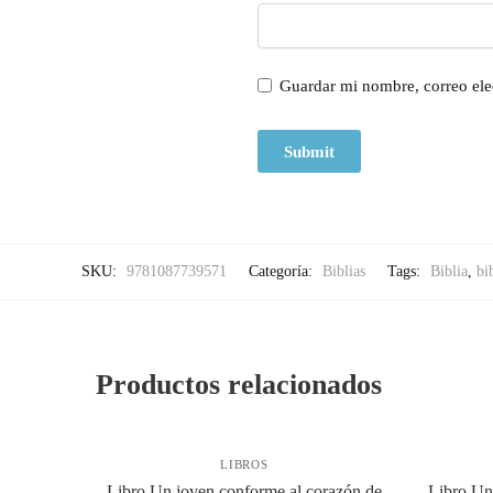
Guardar mi nombre, correo ele
SKU:
9781087739571
Categoría:
Biblias
Tags:
Biblia
,
bi
Productos relacionados
LIBROS
Libro Un joven conforme al corazón de
Libro Un