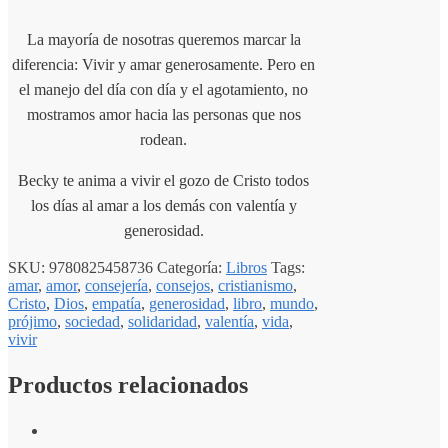
La mayoría de nosotras queremos marcar la
diferencia: Vivir y amar generosamente. Pero en
el manejo del día con día y el agotamiento, no
mostramos amor hacia las personas que nos
rodean.
Becky te anima a vivir el gozo de Cristo todos
los días al amar a los demás con valentía y
generosidad.
SKU:
9780825458736
Categoría:
Libros
Tags:
amar
,
amor
,
consejería
,
consejos
,
cristianismo
,
Cristo
,
Dios
,
empatía
,
generosidad
,
libro
,
mundo
,
prójimo
,
sociedad
,
solidaridad
,
valentía
,
vida
,
vivir
Productos relacionados