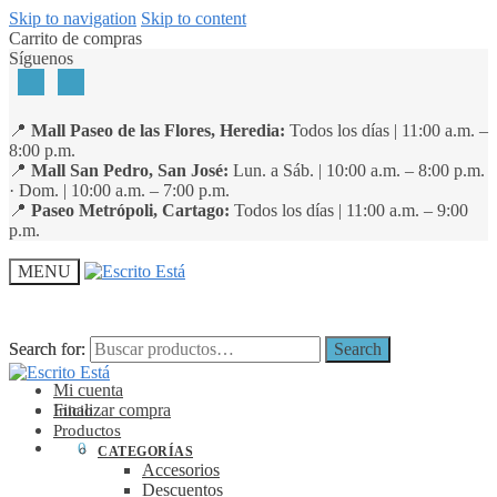
Skip to navigation
Skip to content
Carrito de compras
Síguenos
📍
Mall Paseo de las Flores, Heredia:
Todos los días | 11:00 a.m. –
8:00 p.m.
📍
Mall San Pedro, San José:
Lun. a Sáb. | 10:00 a.m. – 8:00 p.m.
· Dom. | 10:00 a.m. – 7:00 p.m.
📍
Paseo Metrópoli, Cartago:
Todos los días | 11:00 a.m. – 9:00
p.m.
MENU
Search for:
Search for:
Search
Search
Mi cuenta
Finalizar compra
Inicio
Productos
₡
0
0
CATEGORÍAS
Accesorios
Descuentos