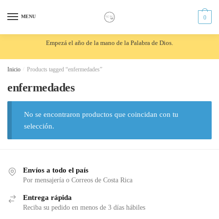
Skip
Skip
to
to
MENU
0
navigation
content
Empezá el año de la mano de la Palabra de Dios.
Inicio
/
Products tagged “enfermedades”
enfermedades
No se encontraron productos que coincidan con tu
selección.
Envíos a todo el país
Por mensajería o Correos de Costa Rica
Entrega rápida
Reciba su pedido en menos de 3 días hábiles