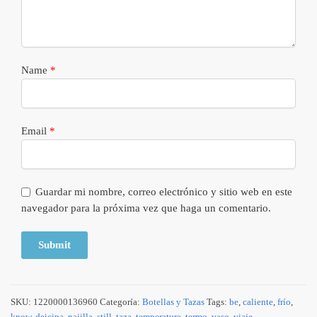
Name
*
Email
*
Guardar mi nombre, correo electrónico y sitio web en este
navegador para la próxima vez que haga un comentario.
SKU:
1220000136960
Categoría:
Botellas y Tazas
Tags:
be
,
caliente
,
frío
,
know
,
deicina
,
pajilla
,
still
,
taza
,
temperatura
,
termo
,
vaso
,
viaje