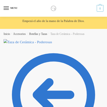
Skip
Skip
to
to
MENU
0
navigation
content
Empezá el año de la mano de la Palabra de Dios.
Inicio
/
Accesorios
/
Botellas y Tazas
/
Taza de Cerámica – Poderosas