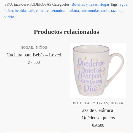
SKU:
taza-cera-PODEROSAS
Categories:
Botellas y Tazas
,
Hogar
Tags:
agua
,
beber
,
bebida
,
cafe
,
caliente
,
ceramica
,
mañana
,
microondas
,
tarde
,
taza
,
te
,
vidrio
Productos relacionados
,
HOGAR
NIÑOS
Cuchara para Bebés – Loved
₡
7,500
,
BOTELLAS Y TAZAS
HOGAR
Taza de Cerámica –
Quédense quietos
₡
9,500