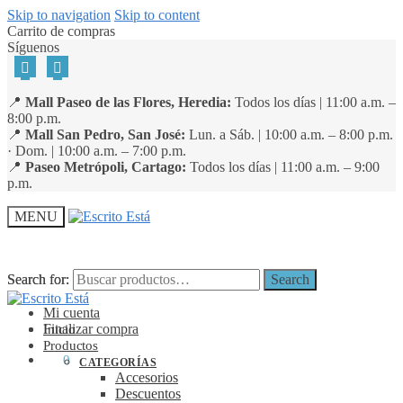
Skip to navigation
Skip to content
Carrito de compras
Síguenos
📍
Mall Paseo de las Flores, Heredia:
Todos los días | 11:00 a.m. –
8:00 p.m.
📍
Mall San Pedro, San José:
Lun. a Sáb. | 10:00 a.m. – 8:00 p.m.
· Dom. | 10:00 a.m. – 7:00 p.m.
📍
Paseo Metrópoli, Cartago:
Todos los días | 11:00 a.m. – 9:00
p.m.
MENU
Search for:
Search for:
Search
Search
Mi cuenta
Finalizar compra
Inicio
Productos
₡
0
0
CATEGORÍAS
Accesorios
Descuentos