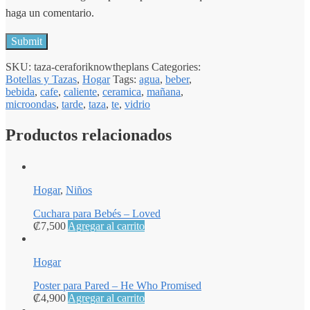
haga un comentario.
SKU:
taza-ceraforiknowtheplans
Categories:
Botellas y Tazas
,
Hogar
Tags:
agua
,
beber
,
bebida
,
cafe
,
caliente
,
ceramica
,
mañana
,
microondas
,
tarde
,
taza
,
te
,
vidrio
Productos relacionados
Hogar
,
Niños
Cuchara para Bebés – Loved
₡
7,500
Agregar al carrito
Hogar
Poster para Pared – He Who Promised
₡
4,900
Agregar al carrito