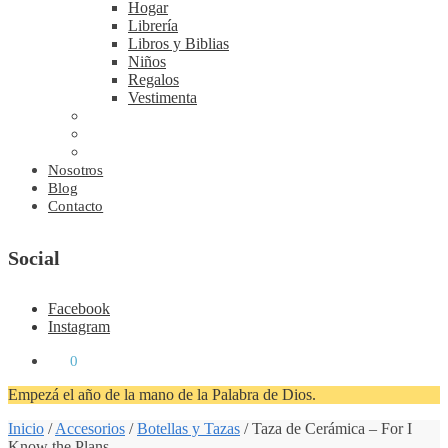
Hogar
Librería
Libros y Biblias
Niños
Regalos
Vestimenta
Nosotros
Blog
Contacto
Social
Facebook
Instagram
₡
0
0
Empezá el año de la mano de la Palabra de Dios.
Inicio
/
Accesorios
/
Botellas y Tazas
/
Taza de Cerámica – For I
Know the Plans