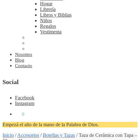
Hogar
Librería
Libros y Biblias
Niños
Regalos
Vestimenta
Nosotros
Blog
Contacto
Social
Facebook
Instagram
₡
0
0
Empezá el año de la mano de la Palabra de Dios.
Inicio
/
Accesorios
/
Botellas y Tazas
/
Taza de Cerámica con Tapa –