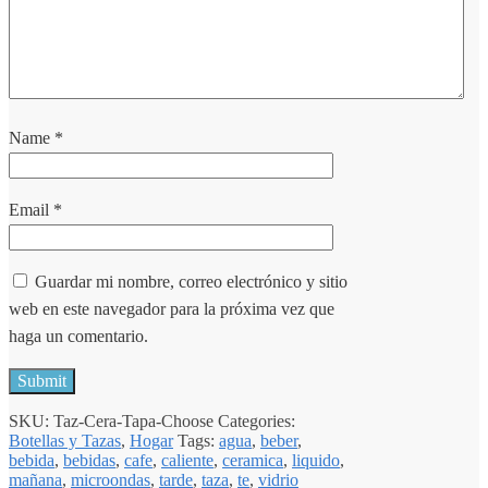
Name
*
Email
*
Guardar mi nombre, correo electrónico y sitio
web en este navegador para la próxima vez que
haga un comentario.
SKU:
Taz-Cera-Tapa-Choose
Categories:
Botellas y Tazas
,
Hogar
Tags:
agua
,
beber
,
bebida
,
bebidas
,
cafe
,
caliente
,
ceramica
,
liquido
,
mañana
,
microondas
,
tarde
,
taza
,
te
,
vidrio