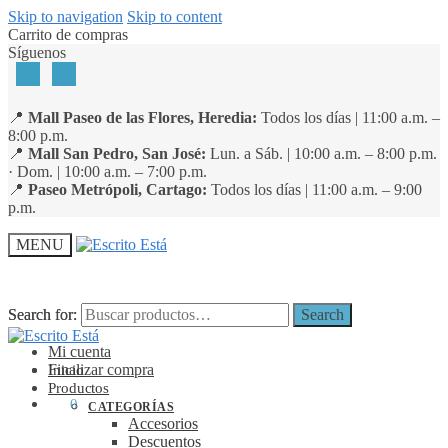
Skip to navigation
Skip to content
Carrito de compras
Síguenos
📍
Mall Paseo de las Flores, Heredia:
Todos los días | 11:00 a.m. –
8:00 p.m.
📍
Mall San Pedro, San José:
Lun. a Sáb. | 10:00 a.m. – 8:00 p.m.
· Dom. | 10:00 a.m. – 7:00 p.m.
📍
Paseo Metrópoli, Cartago:
Todos los días | 11:00 a.m. – 9:00
p.m.
MENU
Search for:
Search for:
Search
Search
Mi cuenta
Finalizar compra
Inicio
Productos
₡
0
0
CATEGORÍAS
Accesorios
Descuentos