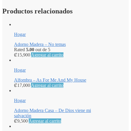
Productos relacionados
Hogar
Adorno Madera – No temas
Rated
5.00
out de 5
₡
15,900
Agregar al carrito
Hogar
Alfombra – As For Me And My House
₡
17,000
Agregar al carrito
Hogar
Adorno Madera Casa – De Dios viene mi
salvación
₡
9,500
Agregar al carrito