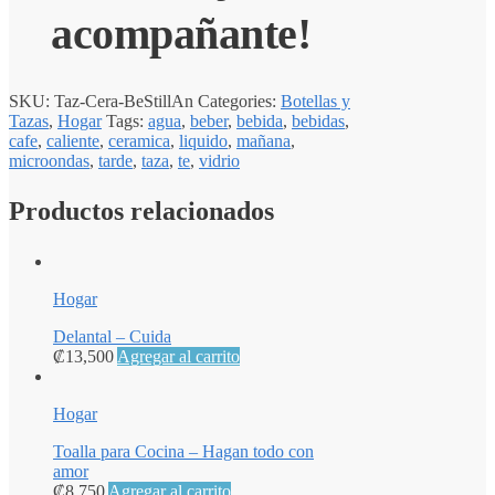
acompañante!
SKU:
Taz-Cera-BeStillAn
Categories:
Botellas y
Tazas
,
Hogar
Tags:
agua
,
beber
,
bebida
,
bebidas
,
cafe
,
caliente
,
ceramica
,
liquido
,
mañana
,
microondas
,
tarde
,
taza
,
te
,
vidrio
Productos relacionados
Hogar
Delantal – Cuida
₡
13,500
Agregar al carrito
Hogar
Toalla para Cocina – Hagan todo con
amor
₡
8,750
Agregar al carrito