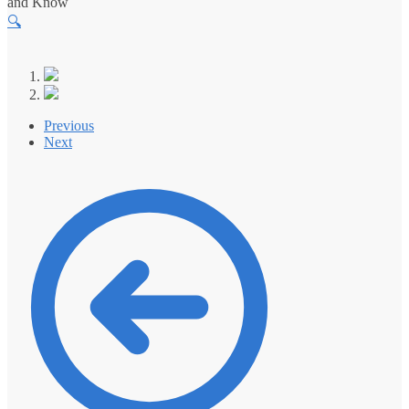
and Know
🔍
Previous
Next