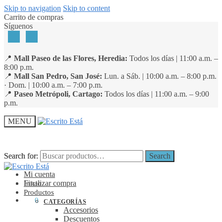
Skip to navigation
Skip to content
Carrito de compras
Síguenos
📍
Mall Paseo de las Flores, Heredia:
Todos los días | 11:00 a.m. –
8:00 p.m.
📍
Mall San Pedro, San José:
Lun. a Sáb. | 10:00 a.m. – 8:00 p.m.
· Dom. | 10:00 a.m. – 7:00 p.m.
📍
Paseo Metrópoli, Cartago:
Todos los días | 11:00 a.m. – 9:00
p.m.
MENU
Search for:
Search for:
Search
Search
Mi cuenta
Finalizar compra
Inicio
Productos
₡
0
0
CATEGORÍAS
Accesorios
Descuentos