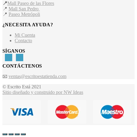
📍
Mall Paseo de las Flores
📍
Mall San Pedro
📍
Paseo Metrópoli
¿NECESITA AYUDA?
Mi Cuenta
Contacto
SÍGANOS
CONTÁCTENOS
📧
ventas@escritoestatienda.com
© Escrito Está 2021
Sitio diseñado y construido por NW Ideas