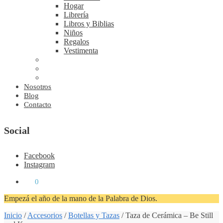
Hogar
Librería
Libros y Biblias
Niños
Regalos
Vestimenta
Nosotros
Blog
Contacto
Social
Facebook
Instagram
₡
0
0
Empezá el año de la mano de la Palabra de Dios.
Inicio
/
Accesorios
/
Botellas y Tazas
/
Taza de Cerámica – Be Still