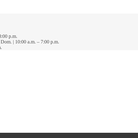
8:00 p.m.
· Dom. | 10:00 a.m. – 7:00 p.m.
.