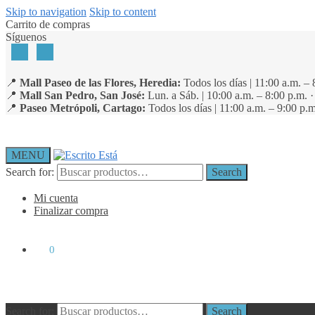
Skip to navigation
Skip to content
Carrito de compras
Síguenos
📍
Mall Paseo de las Flores, Heredia:
Todos los días | 11:00 a.m. – 
📍
Mall San Pedro, San José:
Lun. a Sáb. | 10:00 a.m. – 8:00 p.m. 
📍
Paseo Metrópoli, Cartago:
Todos los días | 11:00 a.m. – 9:00 p.m
MENU
Search for:
Search
Mi cuenta
Finalizar compra
₡
0
0
Search for:
Search