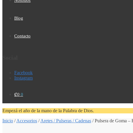
Nosotros
Blog
Contacto
Social
Facebook
Instagram
₡
0
0
Empezá el año de la mano de la Palabra de Dios.
Inicio
/
Accesorios
/
Aretes / Pulseras / Cadenas
/
Pulsera de Goma – F