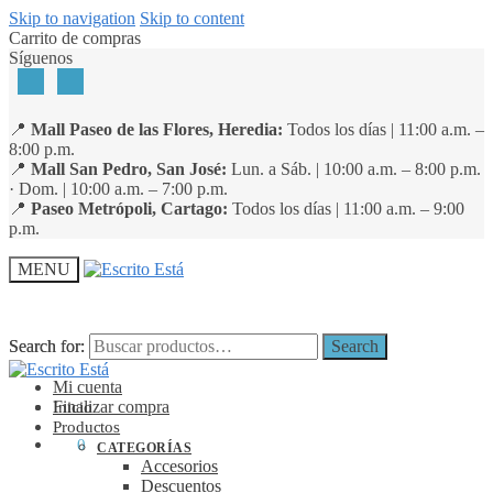
Skip to navigation
Skip to content
Carrito de compras
Síguenos
📍
Mall Paseo de las Flores, Heredia:
Todos los días | 11:00 a.m. –
8:00 p.m.
📍
Mall San Pedro, San José:
Lun. a Sáb. | 10:00 a.m. – 8:00 p.m.
· Dom. | 10:00 a.m. – 7:00 p.m.
📍
Paseo Metrópoli, Cartago:
Todos los días | 11:00 a.m. – 9:00
p.m.
MENU
Search for:
Search for:
Search
Search
Mi cuenta
Finalizar compra
Inicio
Productos
₡
0
0
CATEGORÍAS
Accesorios
Descuentos