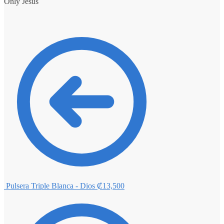
Only Jesus
Pulsera Triple Blanca - Dios
₡
13,500