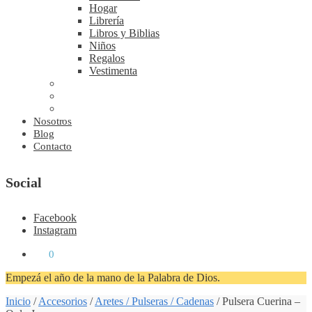
Hogar
Librería
Libros y Biblias
Niños
Regalos
Vestimenta
Nosotros
Blog
Contacto
Social
Facebook
Instagram
₡
0
0
Empezá el año de la mano de la Palabra de Dios.
Inicio
/
Accesorios
/
Aretes / Pulseras / Cadenas
/
Pulsera Cuerina –