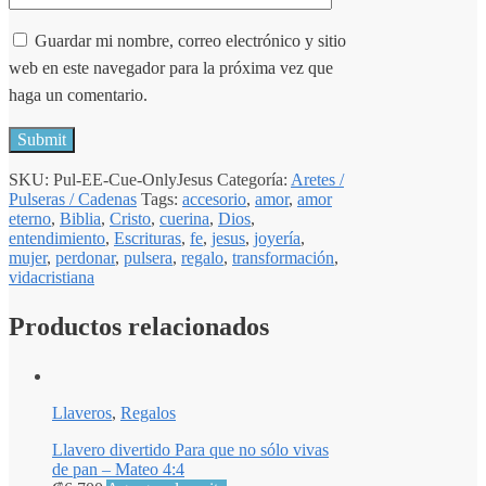
Guardar mi nombre, correo electrónico y sitio
web en este navegador para la próxima vez que
haga un comentario.
SKU:
Pul-EE-Cue-OnlyJesus
Categoría:
Aretes /
Pulseras / Cadenas
Tags:
accesorio
,
amor
,
amor
eterno
,
Biblia
,
Cristo
,
cuerina
,
Dios
,
entendimiento
,
Escrituras
,
fe
,
jesus
,
joyería
,
mujer
,
perdonar
,
pulsera
,
regalo
,
transformación
,
vidacristiana
Productos relacionados
Llaveros
,
Regalos
Llavero divertido Para que no sólo vivas
de pan – Mateo 4:4