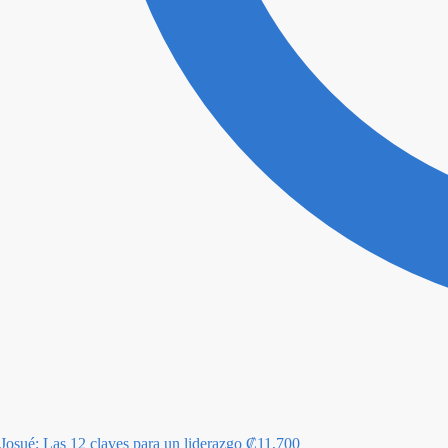
Josué: Las 12 claves para un liderazgo
₡
11,700