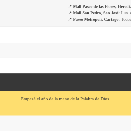
📍
Mall Paseo de las Flores, Heredi
📍
Mall San Pedro, San José:
Lun. a
📍
Paseo Metrópoli, Cartago:
Todos 
Empezá el año de la mano de la Palabra de Dios.