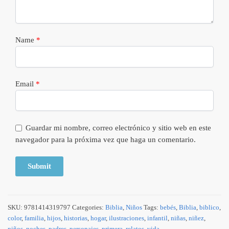
Name
*
Email
*
Guardar mi nombre, correo electrónico y sitio web en este
navegador para la próxima vez que haga un comentario.
SKU:
9781414319797
Categories:
Biblia
,
Niños
Tags:
bebés
,
Biblia
,
biblico
,
color
,
familia
,
hijos
,
historias
,
hogar
,
ilustraciones
,
infantil
,
niñas
,
niñez
,
niños
,
noches
,
padres
,
personajes
,
primera
,
relatos
,
vida