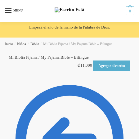
Skip
Skip
to
to
MENU
0
navigation
content
Empezá el año de la mano de la Palabra de Dios.
Inicio
/
Niños
/
Biblia
/
Mi Biblia Pijama / My Pajama Bible – Bilingue
Mi Biblia Pijama / My Pajama Bible – Bilingue
₡
11,000
Agregar al carrito