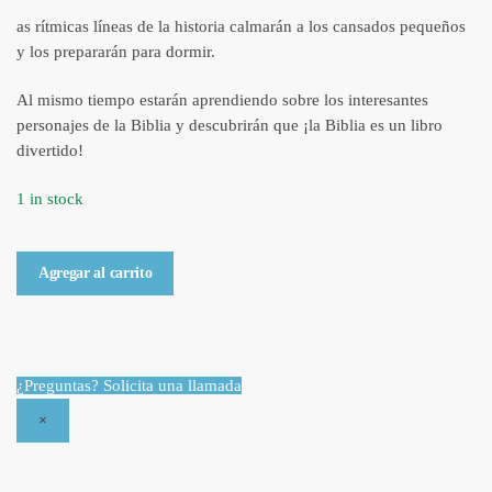
as rítmicas líneas de la historia calmarán a los cansados pequeños
y los prepararán para dormir.
Al mismo tiempo estarán aprendiendo sobre los interesantes
personajes de la Biblia y descubrirán que ¡la Biblia es un libro
divertido!
1 in stock
Mi
Agregar al carrito
Biblia
Pijama
/
My
¿Preguntas? Solicita una llamada
Pajama
×
Bible
-
Bilingue