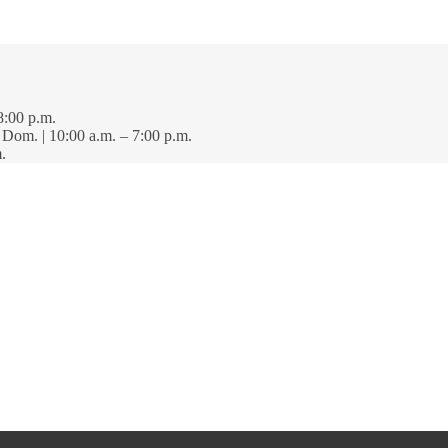
8:00 p.m.
· Dom. | 10:00 a.m. – 7:00 p.m.
.