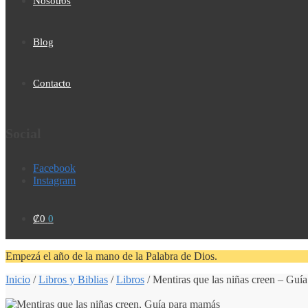
Nosotros
Blog
Contacto
Social
Facebook
Instagram
₡
0
0
Empezá el año de la mano de la Palabra de Dios.
Inicio
/
Libros y Biblias
/
Libros
/
Mentiras que las niñas creen – Guía