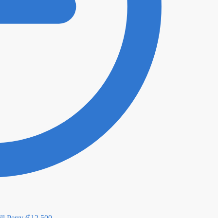
ll Perry
₡
12,500