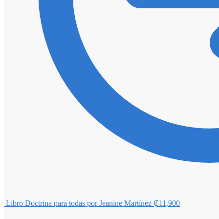
Libro Doctrina para todas por Jeanine Martínez
₡
11,900