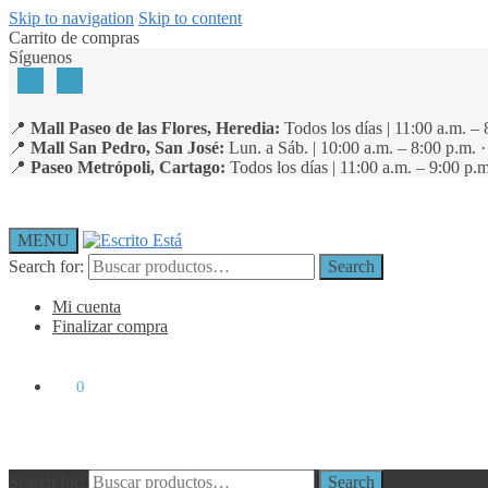
Skip to navigation
Skip to content
Carrito de compras
Síguenos
📍
Mall Paseo de las Flores, Heredia:
Todos los días | 11:00 a.m. – 
📍
Mall San Pedro, San José:
Lun. a Sáb. | 10:00 a.m. – 8:00 p.m. 
📍
Paseo Metrópoli, Cartago:
Todos los días | 11:00 a.m. – 9:00 p.m
MENU
Search for:
Search
Mi cuenta
Finalizar compra
₡
0
0
Search for:
Search