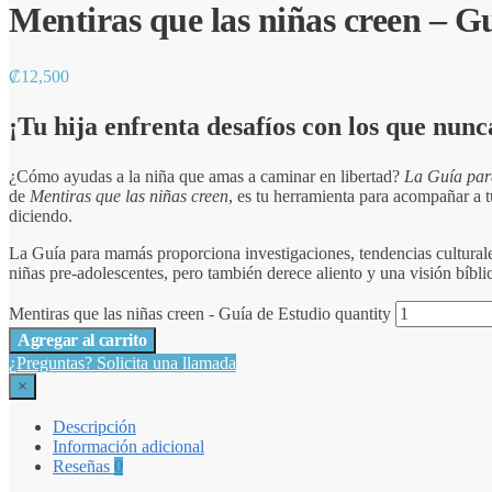
Mentiras que las niñas creen – G
₡
12,500
¡Tu hija enfrenta desafíos con los que nunca
¿Cómo ayudas a la niña que amas a caminar en libertad?
La Guía par
de
Mentiras que las niñas creen
, es tu herramienta para acompañar a t
diciendo.
La Guía para mamás proporciona investigaciones, tendencias culturale
niñas pre-adolescentes, pero también derece aliento y una visión bíbli
Mentiras que las niñas creen - Guía de Estudio quantity
Agregar al carrito
¿Preguntas? Solicita una llamada
×
Descripción
Información adicional
Reseñas
0