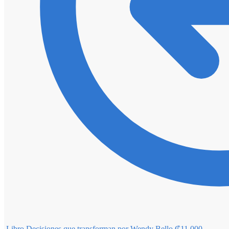
Libro Decisiones que transforman por Wendy Bello
₡
11,000