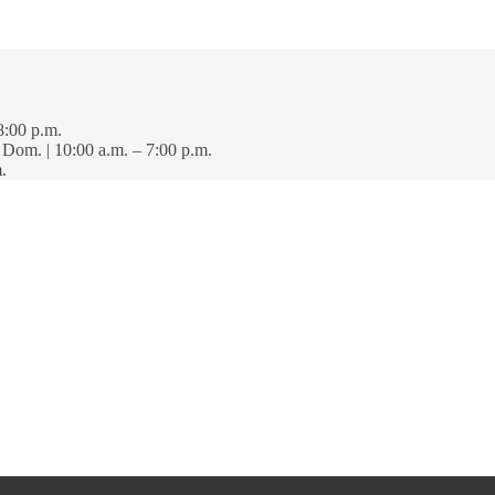
8:00 p.m.
· Dom. | 10:00 a.m. – 7:00 p.m.
.