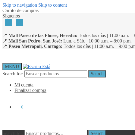
Skip to navigation
Skip to content
Carrito de compras
Síguenos
📍
Mall Paseo de las Flores, Heredia:
Todos los días | 11:00 a.m. – 
📍
Mall San Pedro, San José:
Lun. a Sáb. | 10:00 a.m. – 8:00 p.m. 
📍
Paseo Metrópoli, Cartago:
Todos los días | 11:00 a.m. – 9:00 p.m
MENU
Search for:
Search
Mi cuenta
Finalizar compra
₡
0
0
Search for:
Search