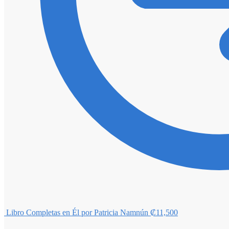
Libro Completas en Él por Patricia Namnún
₡
11,500