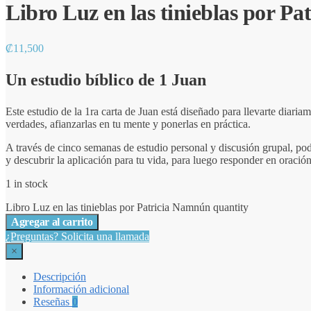
Libro Luz en las tinieblas por P
₡
11,500
Un estudio bíblico de 1 Juan
Este estudio de la 1ra carta de Juan está diseñado para llevarte diaria
verdades, afianzarlas en tu mente y ponerlas en práctica.
A través de cinco semanas de estudio personal y discusión grupal, pod
y descubrir la aplicación para tu vida, para luego responder en oració
1 in stock
Libro Luz en las tinieblas por Patricia Namnún quantity
Agregar al carrito
¿Preguntas? Solicita una llamada
×
Descripción
Información adicional
Reseñas
0