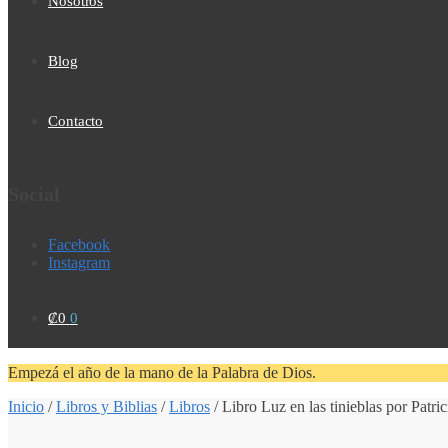
Nosotros
Blog
Contacto
Social
Facebook
Instagram
₡
0
0
Empezá el año de la mano de la Palabra de Dios.
Inicio
/
Libros y Biblias
/
Libros
/
Libro Luz en las tinieblas por Patr