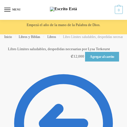
Skip to navigation
Skip to content
MENU
0
Empezá el año de la mano de la Palabra de Dios.
Inicio
/
Libros y Biblias
/
Libros
/
Libro Límites saludables, despedidas necesarias
Libro Límites saludables, despedidas necesarias por Lysa Terkeurst
₡
12,000
Agregar al carrito