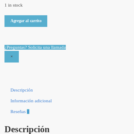
1 in stock
Libro Límites saludables, despedidas necesarias por Lysa Terkeurst
Agregar al carrito
quantity
¿Preguntas? Solicita una llamada
×
Descripción
Información adicional
Reseñas
0
Descripción