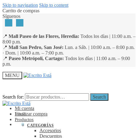
Skip to navigation
Skip to content
Carrito de compras
Síguenos
📍
Mall Paseo de las Flores, Heredia:
Todos los días | 11:00 a.m. –
8:00 p.m.
📍
Mall San Pedro, San José:
Lun. a Sáb. | 10:00 a.m. – 8:00 p.m.
· Dom. | 10:00 a.m. – 7:00 p.m.
📍
Paseo Metrópoli, Cartago:
Todos los días | 11:00 a.m. – 9:00
p.m.
MENU
Search for:
Search for:
Search
Search
Mi cuenta
Finalizar compra
Inicio
Productos
₡
0
0
CATEGORÍAS
Accesorios
Descuentos