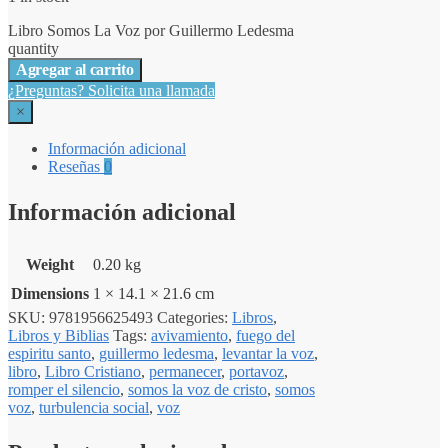
Libro Somos La Voz por Guillermo Ledesma
quantity
Agregar al carrito
¿Preguntas? Solicita una llamada
×
Información adicional
Reseñas
0
Información adicional
Weight
0.20 kg
Dimensions
1 × 14.1 × 21.6 cm
SKU:
9781956625493
Categories:
Libros
,
Libros y Biblias
Tags:
avivamiento
,
fuego del
espiritu santo
,
guillermo ledesma
,
levantar la voz
,
libro
,
Libro Cristiano
,
permanecer
,
portavoz
,
romper el silencio
,
somos la voz de cristo
,
somos
voz
,
turbulencia social
,
voz