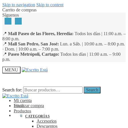
Skip to navigation
Skip to content
Carrito de compras
Síguenos
📍
Mall Paseo de las Flores, Heredia:
Todos los días | 11:00 a.m. –
8:00 p.m.
📍
Mall San Pedro, San José:
Lun. a Sáb. | 10:00 a.m. – 8:00 p.m.
· Dom. | 10:00 a.m. – 7:00 p.m.
📍
Paseo Metrópoli, Cartago:
Todos los días | 11:00 a.m. – 9:00
p.m.
MENU
Search for:
Search for:
Search
Search
Mi cuenta
Finalizar compra
Inicio
Productos
₡
0
0
CATEGORÍAS
Accesorios
Descuentos