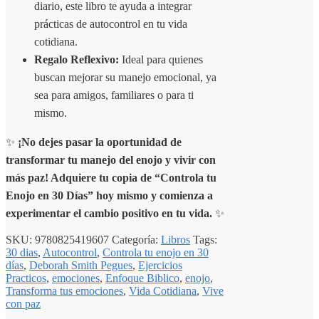
diario, este libro te ayuda a integrar
prácticas de autocontrol en tu vida
cotidiana.
Regalo Reflexivo:
Ideal para quienes
buscan mejorar su manejo emocional, ya
sea para amigos, familiares o para ti
mismo.
✨
¡No dejes pasar la oportunidad de
transformar tu manejo del enojo y vivir con
más paz! Adquiere tu copia de “Controla tu
Enojo en 30 Días” hoy mismo y comienza a
experimentar el cambio positivo en tu vida.
✨
SKU:
9780825419607
Categoría:
Libros
Tags:
30 dias
,
Autocontrol
,
Controla tu enojo en 30
días
,
Deborah Smith Pegues
,
Ejercicios
Practicos
,
emociones
,
Enfoque Biblico
,
enojo
,
Transforma tus emociones
,
Vida Cotidiana
,
Vive
con paz