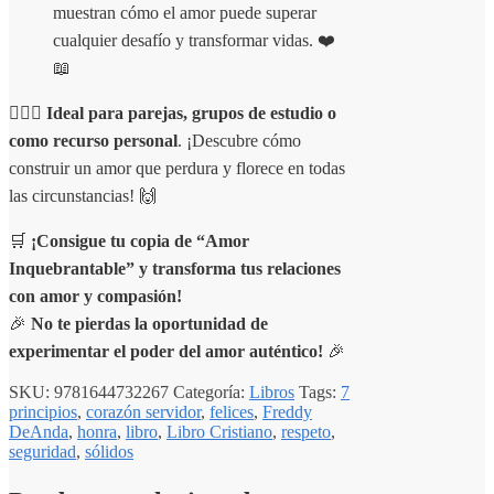
muestran cómo el amor puede superar
cualquier desafío y transformar vidas. ❤️
📖
👩‍❤️‍👨
Ideal para parejas, grupos de estudio o
como recurso personal
. ¡Descubre cómo
construir un amor que perdura y florece en todas
las circunstancias! 🙌
🛒
¡Consigue tu copia de “Amor
Inquebrantable” y transforma tus relaciones
con amor y compasión!
🎉
No te pierdas la oportunidad de
experimentar el poder del amor auténtico!
🎉
SKU:
9781644732267
Categoría:
Libros
Tags:
7
principios
,
corazón servidor
,
felices
,
Freddy
DeAnda
,
honra
,
libro
,
Libro Cristiano
,
respeto
,
seguridad
,
sólidos