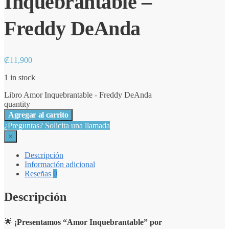
Inquebrantable –
Freddy DeAnda
₡
11,900
1 in stock
Libro Amor Inquebrantable - Freddy DeAnda
quantity
Agregar al carrito
¿Preguntas? Solicita una llamada
×
Descripción
Información adicional
Reseñas
0
Descripción
🌟
¡Presentamos “Amor Inquebrantable” por