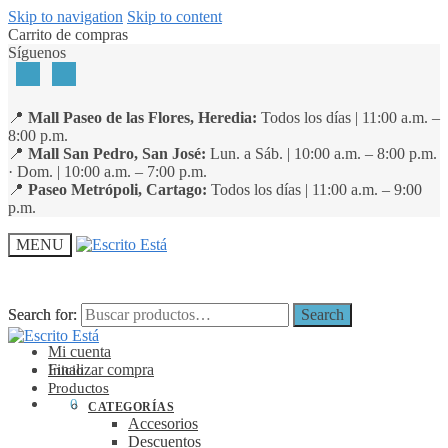
Skip to navigation
Skip to content
Carrito de compras
Síguenos
📍
Mall Paseo de las Flores, Heredia:
Todos los días | 11:00 a.m. –
8:00 p.m.
📍
Mall San Pedro, San José:
Lun. a Sáb. | 10:00 a.m. – 8:00 p.m.
· Dom. | 10:00 a.m. – 7:00 p.m.
📍
Paseo Metrópoli, Cartago:
Todos los días | 11:00 a.m. – 9:00
p.m.
MENU
Search for:
Search for:
Search
Search
Mi cuenta
Finalizar compra
Inicio
Productos
₡
0
0
CATEGORÍAS
Accesorios
Descuentos