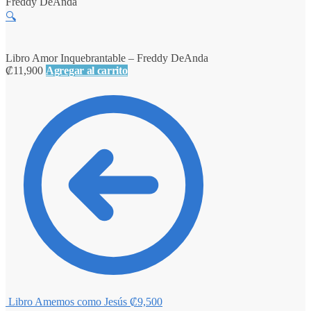
Freddy DeAnda
🔍
Libro Amor Inquebrantable – Freddy DeAnda
₡
11,900
Agregar al carrito
Libro Amemos como Jesús
₡
9,500