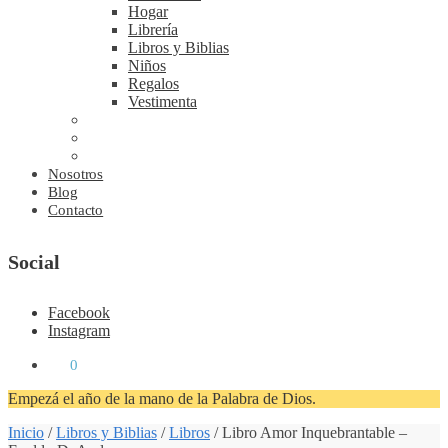
Hogar
Librería
Libros y Biblias
Niños
Regalos
Vestimenta
Nosotros
Blog
Contacto
Social
Facebook
Instagram
₡
0
0
Empezá el año de la mano de la Palabra de Dios.
Inicio
/
Libros y Biblias
/
Libros
/
Libro Amor Inquebrantable –