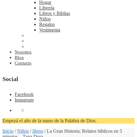
Hogar
Librería
Libros y Biblias
Niños
Regalos
Vestimenta
Nosotros
Blog
Contacto
Social
Facebook
Instagram
₡
0
0
Empezá el año de la mano de la Palabra de Dios.
Inicio
/
Niños
/
libros
/
La Gran Historia: Relatos bíblicos en 5
minutos – Tapa Dura