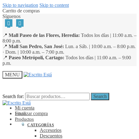
Skip to navigation
Skip to content
Carrito de compras
Síguenos
📍
Mall Paseo de las Flores, Heredia:
Todos los días | 11:00 a.m. –
8:00 p.m.
📍
Mall San Pedro, San José:
Lun. a Sáb. | 10:00 a.m. – 8:00 p.m.
· Dom. | 10:00 a.m. – 7:00 p.m.
📍
Paseo Metrópoli, Cartago:
Todos los días | 11:00 a.m. – 9:00
p.m.
MENU
Search for:
Search for:
Search
Search
Mi cuenta
Finalizar compra
Inicio
Productos
₡
0
0
CATEGORÍAS
Accesorios
Descuentos