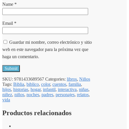
Name
*
Email
*
Guardar mi nombre, correo electrónico y sitio
web en este navegador para la próxima vez que
haga un comentario.
SKU:
9781433689567
Categories:
libros
,
Niños
Tags:
Biblia
,
biblico
,
color
,
cuentos
,
familia
,
hijos
,
historias
,
hogar
,
infantil
,
interactiva
,
niñas
,
niñez
,
niños
,
noches
,
padres
,
personajes
,
relatos
,
vida
Productos relacionados