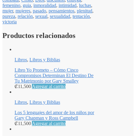
femenino
,
guia
,
inmoralidad
,
intimidad
,
luchas
,
mujer
,
mujeres
,
pasado
,
pensamientos
,
plenitud
,
pureza
,
relación
,
sexual
,
sexualidad
,
tentación
,
victoria
Productos relacionados
Libros
,
Libros y Biblias
Libro Yo Prometo – Cómo Cinco
Compromisos Determinan El Destino De
Tu Matrimonio por Gary Smalley
₡
11,500
Agregar al carrito
Libros
,
Libros y Biblias
Los 5 lenguajes del amor de los niños por
Gary Chapman y Ross Campbell
₡
11,500
Agregar al carrito