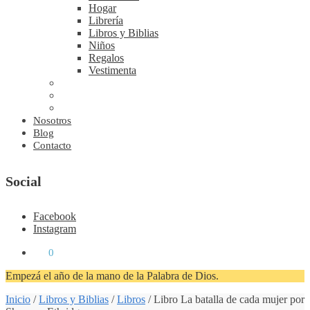
Hogar
Librería
Libros y Biblias
Niños
Regalos
Vestimenta
Nosotros
Blog
Contacto
Social
Facebook
Instagram
₡
0
0
Empezá el año de la mano de la Palabra de Dios.
Inicio
/
Libros y Biblias
/
Libros
/
Libro La batalla de cada mujer por