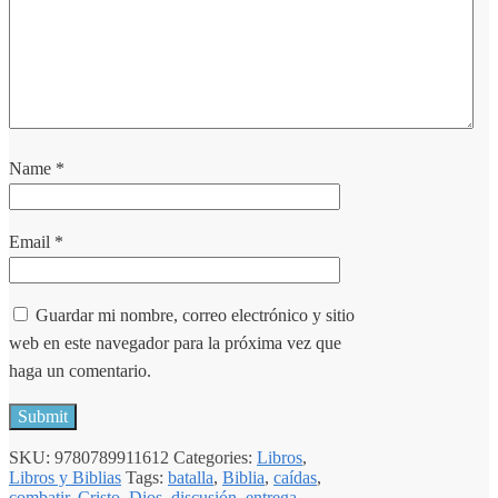
Name
*
Email
*
Guardar mi nombre, correo electrónico y sitio
web en este navegador para la próxima vez que
haga un comentario.
SKU:
9780789911612
Categories:
Libros
,
Libros y Biblias
Tags:
batalla
,
Biblia
,
caídas
,
combatir
,
Cristo
,
Dios
,
discusión
,
entrega
,