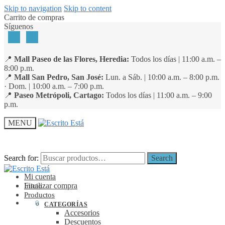
Skip to navigation
Skip to content
Carrito de compras
Síguenos
📍
Mall Paseo de las Flores, Heredia:
Todos los días | 11:00 a.m. –
8:00 p.m.
📍
Mall San Pedro, San José:
Lun. a Sáb. | 10:00 a.m. – 8:00 p.m.
· Dom. | 10:00 a.m. – 7:00 p.m.
📍
Paseo Metrópoli, Cartago:
Todos los días | 11:00 a.m. – 9:00
p.m.
MENU
Search for:
Search for:
Search
Search
Mi cuenta
Finalizar compra
Inicio
Productos
₡
0
0
CATEGORÍAS
Accesorios
Descuentos