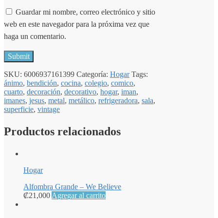
Guardar mi nombre, correo electrónico y sitio
web en este navegador para la próxima vez que
haga un comentario.
SKU:
6006937161399
Categoría:
Hogar
Tags:
ánimo
,
bendición
,
cocina
,
colegio
,
comico
,
cuarto
,
decoración
,
decorativo
,
hogar
,
iman
,
imanes
,
jesus
,
metal
,
metálico
,
refrigeradora
,
sala
,
superficie
,
vintage
Productos relacionados
Hogar
Alfombra Grande – We Believe
₡
21,000
Agregar al carrito