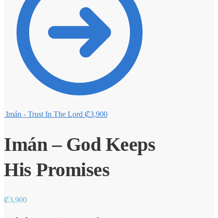
Imán - Trust In The Lord
₡
3,900
Imán – God Keeps
His Promises
₡
3,900