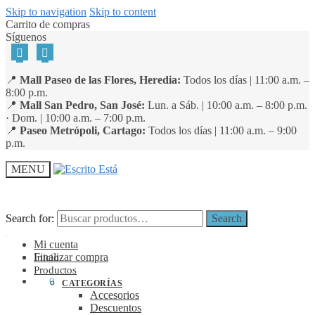
Skip to navigation
Skip to content
Carrito de compras
Síguenos
📍
Mall Paseo de las Flores, Heredia:
Todos los días | 11:00 a.m. –
8:00 p.m.
📍
Mall San Pedro, San José:
Lun. a Sáb. | 10:00 a.m. – 8:00 p.m.
· Dom. | 10:00 a.m. – 7:00 p.m.
📍
Paseo Metrópoli, Cartago:
Todos los días | 11:00 a.m. – 9:00
p.m.
MENU
Search for:
Search for:
Search
Search
Mi cuenta
Finalizar compra
Inicio
Productos
₡
0
0
CATEGORÍAS
Accesorios
Descuentos