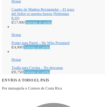
Hogar
Cuadro de Madera Rectangular – El gozo
del Señor es nuestra fuerza (Nehemias
8:10)
₡
17,900
Agregar al carrito
Hogar
Poster para Pared – He Who Promised
₡
4,900
Agregar al carrito
Hogar
Toalla para Cocina – No descansa
₡
8,750
Agregar al carrito
ENVÍOS A TODO EL PAÍS
Por mensajería o Correos de Costa Rica