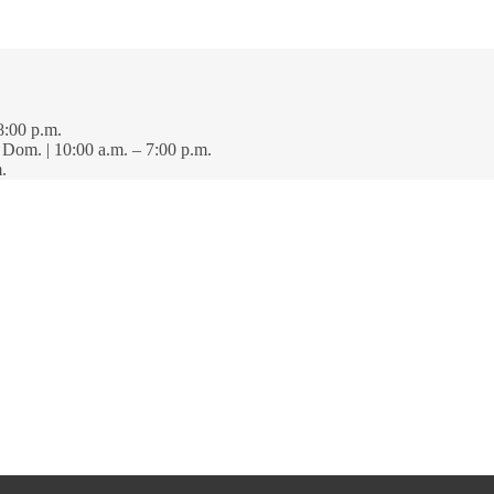
8:00 p.m.
· Dom. | 10:00 a.m. – 7:00 p.m.
.