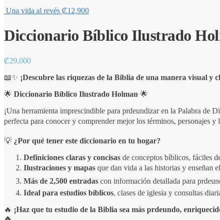
Una vida al revés
₡
12,900
Diccionario Bíblico Ilustrado H
₡
29,000
📖✨
¡Descubre las riquezas de la Biblia de una manera visual y c
🌟
Diccionario Bíblico Ilustrado Holman
🌟
¡Una herramienta imprescindible para prdeundizar en la Palabra de D
perfecta para conocer y comprender mejor los términos, personajes y l
💡
¿Por qué tener este diccionario en tu hogar?
Definiciones claras y concisas
de conceptos bíblicos, fáciles d
Ilustraciones y mapas
que dan vida a las historias y enseñan el
Más de 2,500 entradas
con información detallada para prdeund
Ideal para estudios bíblicos
, clases de iglesia y consultas diari
🔥
¡Haz que tu estudio de la Biblia sea más prdeundo, enriquecido
🔥