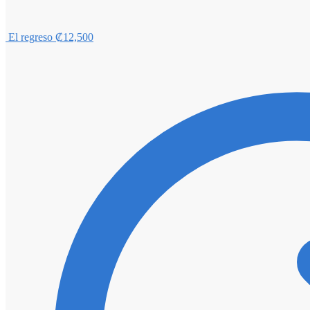
El regreso
₡
12,500