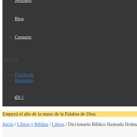
Nosotros
Blog
Contacto
Social
Facebook
Instagram
₡
0
0
Empezá el año de la mano de la Palabra de Dios.
Inicio
/
Libros y Biblias
/
Libros
/
Diccionario Bíblico Ilustrado Holm