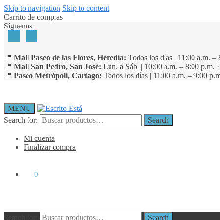
Skip to navigation
Skip to content
Carrito de compras
Síguenos
📍
Mall Paseo de las Flores, Heredia:
Todos los días | 11:00 a.m. – 
📍
Mall San Pedro, San José:
Lun. a Sáb. | 10:00 a.m. – 8:00 p.m. 
📍
Paseo Metrópoli, Cartago:
Todos los días | 11:00 a.m. – 9:00 p.m
MENU
Search for:
Search
Mi cuenta
Finalizar compra
₡
0
0
Search for:
Search