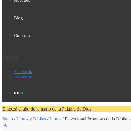
Nosotros
Blog
Contacto
Social
Facebook
Instagram
₡
0
0
Empezá el año de la mano de la Palabra de Dios.
Inicio
/
Libros y Biblias
/
Libros
/
Devocional Promesas de la Biblia pa
🔍