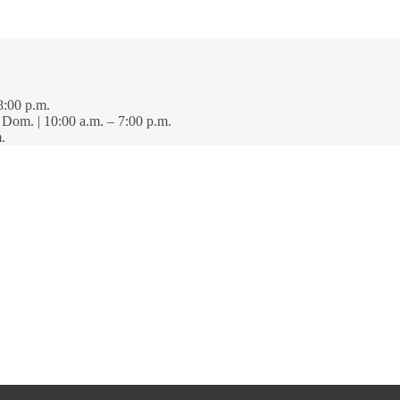
8:00 p.m.
· Dom. | 10:00 a.m. – 7:00 p.m.
.