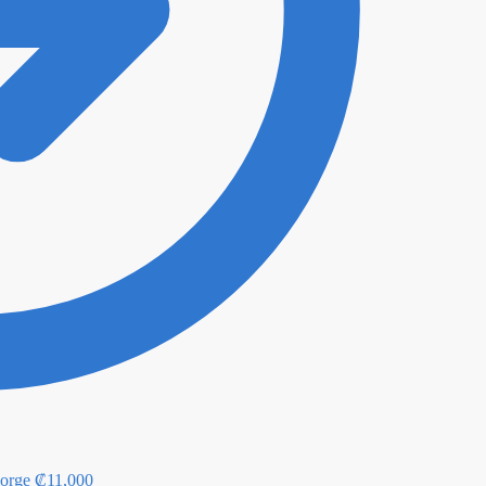
eorge
₡
11,000