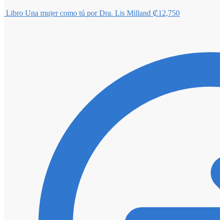
Libro Una mujer como tú por Dra. Lis Milland
₡
12,750