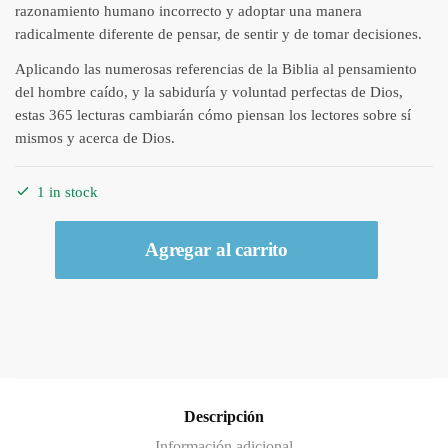
razonamiento humano incorrecto y adoptar una manera
radicalmente diferente de pensar, de sentir y de tomar decisiones.
Aplicando las numerosas referencias de la Biblia al pensamiento
del hombre caído, y la sabiduría y voluntad perfectas de Dios,
estas 365 lecturas cambiarán cómo piensan los lectores sobre sí
mismos y acerca de Dios.
1 in stock
Devocional
Agregar al carrito
en
Un
Año
-
Camina
con
Dios
Descripción
quantity
Información adicional