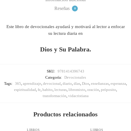
Reseñas
0
Este libro de devocionales ayudará y motivará al lector a enfocar
su lectura diaria en
Dios y Su Palabra.
SKU:
9781414396743
Categoría:
Devocionales
Tags:
365
,
aprendizaje
,
devocional
,
diario
,
días
,
Dios
,
enseñanzas
,
esperanza
,
espiritualidad
,
fe
,
habito
,
lecturas
,
libromixto
,
oración
,
próposito
,
transformación
,
vidacristiana
Productos relacionados
LIBROS
LIBROS