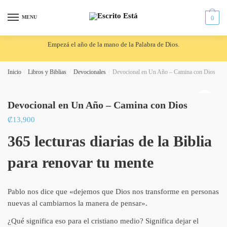
Skip
Skip
to
to
MENU
0
navigation
content
Empezá el año de la mano de la Palabra de Dios.
Inicio
/
Libros y Biblias
/
Devocionales
/
Devocional en Un Año – Camina con Dios
🔍
Devocional en Un Año – Camina con Dios
₡
13,900
365 lecturas diarias de la Biblia
para renovar tu mente
Pablo nos dice que «dejemos que Dios nos transforme en personas
nuevas al cambiarnos la manera de pensar».
¿Qué significa eso para el cristiano medio? Significa dejar el