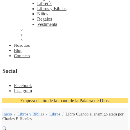
Librería
Libros y Biblias
Niños
Regalos
Vestimenta
Nosotros
Blog
Contacto
Social
Facebook
Instagram
Empezá el año de la mano de la Palabra de Dios.
Inicio
/
Libros y Biblias
/
Libros
/
Libro Cuando el enemigo ataca por
Charles F. Stanley
🔍