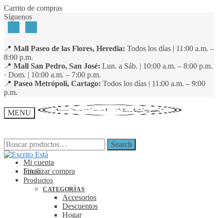
Skip
Skip
Carrito de compras
to
to
Síguenos
navigation
content
📍
Mall Paseo de las Flores, Heredia:
Todos los días | 11:00 a.m. –
8:00 p.m.
📍
Mall San Pedro, San José:
Lun. a Sáb. | 10:00 a.m. – 8:00 p.m.
· Dom. | 10:00 a.m. – 7:00 p.m.
📍
Paseo Metrópoli, Cartago:
Todos los días | 11:00 a.m. – 9:00
p.m.
MENU
Search
Search
Search
Search
for:
for:
Mi cuenta
Finalizar compra
Inicio
Productos
CATEGORÍAS
Accesorios
Descuentos
Hogar