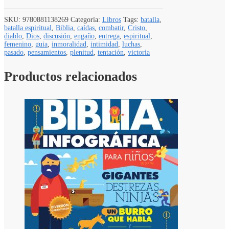
SKU:
9780881138269
Categoría:
Libros
Tags:
batalla
,
batalla espiritual
,
Biblia
,
caídas
,
combatir
,
Cristo
,
diablo
,
Dios
,
discusión
,
engaño
,
entrega
,
espiritual
,
femenino
,
guia
,
inmoralidad
,
intimidad
,
luchas
,
pasado
,
pensamientos
,
plenitud
,
tentación
,
victoria
Productos relacionados